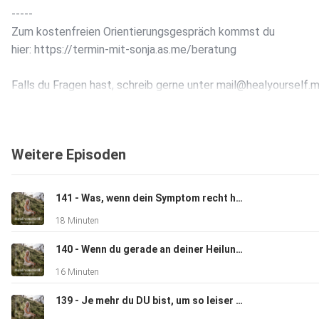
-----
Zum kostenfreien Orientierungsgespräch kommst du
hier: https://termin-mit-sonja.as.me/beratung
Falls du Fragen hast, schreib gerne unter mail@healyourself.
Weitere Episoden
Die von mir angewendeten und hier besprochenen
141 - Was, wenn dein Symptom recht hat?
Behandlungsmethoden und Ansätze sind meist energetische
18 Minuten
Anwendungen. Diese und die Themen, die ich bespreche, ers
keinesfalls den physischen Arzt- oder Heilpraktikerbesuch un
140 - Wenn du gerade an deiner Heilung zweifelst, hör dir diese Folge an
werden auch nicht zur Behandlung spezifischer Krankheiten
16 Minuten
angewandt. Ich verordne keine Medikamente, stelle keine Di
und gebe keine Heilversprechen ab.
139 - Je mehr du DU bist, um so leiser wird deine Angst