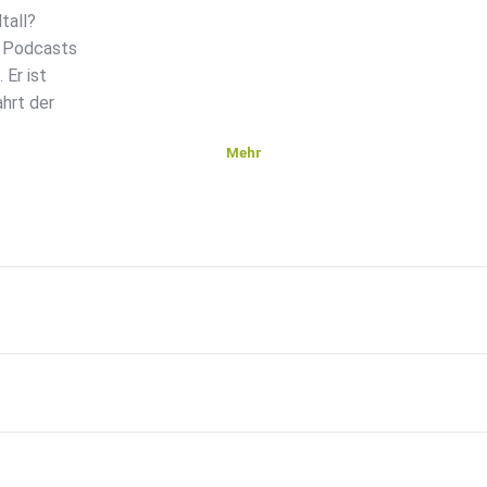
tall?
s Podcasts
Er ist
hrt der
Mehr