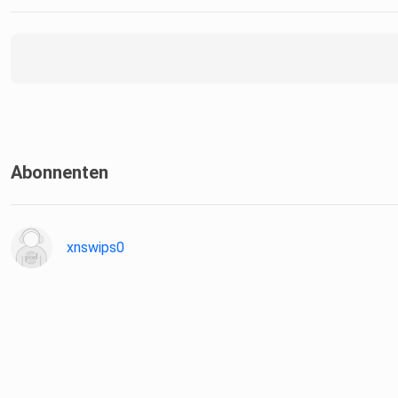
Abonnenten
xnswips0