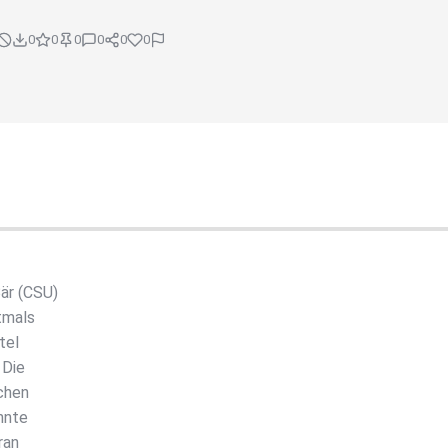
0
0
0
0
0
0
är (CSU)
tmals
tel
 Die
chen
önnte
ran