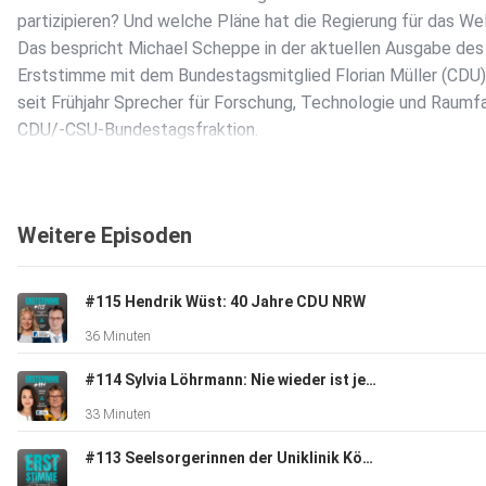
partizipieren? Und welche Pläne hat die Regierung für das Wel
Das bespricht Michael Scheppe in der aktuellen Ausgabe de
Erststimme mit dem Bundestagsmitglied Florian Müller (CDU). 
seit Frühjahr Sprecher für Forschung, Technologie und Raumfa
CDU/-CSU-Bundestagsfraktion.
Weitere Episoden
#115 Hendrik Wüst: 40 Jahre CDU NRW
36 Minuten
#114 Sylvia Löhrmann: Nie wieder ist jetzt.
33 Minuten
#113 Seelsorgerinnen der Uniklinik Köln: Kann Weihnachten im Krankenhaus besinnlich sein?