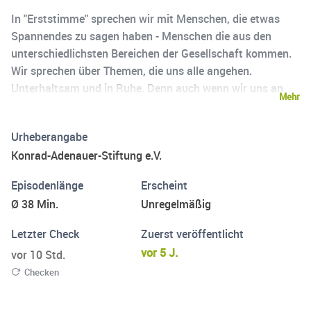
In "Erststimme" sprechen wir mit Menschen, die etwas
Spannendes zu sagen haben - Menschen die aus den
unterschiedlichsten Bereichen der Gesellschaft kommen.
Wir sprechen über Themen, die uns alle angehen.
Unterhaltsam und in Ruhe. Denn auch wenn wir uns an
Mehr
kurze Informationshäppchen, knackige Videos und
schnelle Nachrichten gewöhnt haben: komplexe politische
Urheberangabe
Zusammenhänge aufzulösen, benötigt neben
Konrad-Adenauer-Stiftung e.V.
Sachverstand auch Zeit. Die wollen wir uns nehmen.
"Erststimme" erscheint an jedem ersten Mittwoch im
Episodenlänge
Erscheint
Monat.
Ø 38 Min.
Unregelmäßig
Letzter Check
Zuerst veröffentlicht
vor 5 J.
vor 10 Std.
Checken