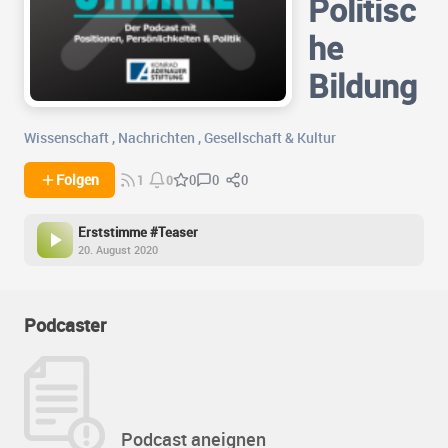
Politisc
he
Bildung
Wissenschaft
,
Nachrichten
,
Gesellschaft & Kultur
0
0
Folgen
0
1
0
Erststimme #Teaser
20. August 2020
Podcaster
Podcast aneignen