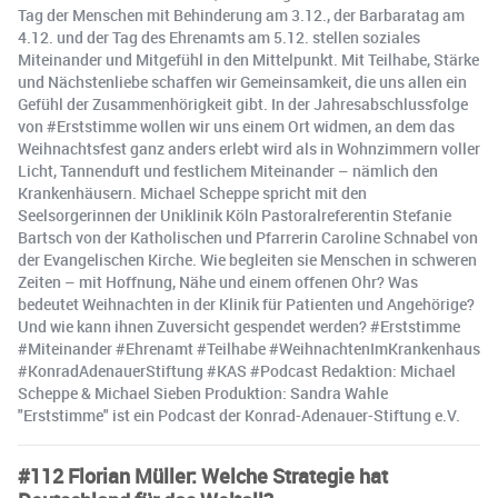
Tag der Menschen mit Behinderung am 3.12., der Barbaratag am
4.12. und der Tag des Ehrenamts am 5.12. stellen soziales
Miteinander und Mitgefühl in den Mittelpunkt. Mit Teilhabe, Stärke
und Nächstenliebe schaffen wir Gemeinsamkeit, die uns allen ein
Gefühl der Zusammenhörigkeit gibt. In der Jahresabschlussfolge
von #Erststimme wollen wir uns einem Ort widmen, an dem das
Weihnachtsfest ganz anders erlebt wird als in Wohnzimmern voller
Licht, Tannenduft und festlichem Miteinander – nämlich den
Krankenhäusern. Michael Scheppe spricht mit den
Seelsorgerinnen der Uniklinik Köln Pastoralreferentin Stefanie
Bartsch von der Katholischen und Pfarrerin Caroline Schnabel von
der Evangelischen Kirche. Wie begleiten sie Menschen in schweren
Zeiten – mit Hoffnung, Nähe und einem offenen Ohr? Was
bedeutet Weihnachten in der Klinik für Patienten und Angehörige?
Und wie kann ihnen Zuversicht gespendet werden? #Erststimme
#Miteinander #Ehrenamt #Teilhabe #WeihnachtenImKrankenhaus
#KonradAdenauerStiftung #KAS #Podcast Redaktion: Michael
Scheppe & Michael Sieben Produktion: Sandra Wahle
"Erststimme" ist ein Podcast der Konrad-Adenauer-Stiftung e.V.
#112 Florian Müller: Welche Strategie hat