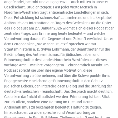
angefeindet, bedroht und ausgegrenzt – auch mitten in unserer
Gesellschaft. Studien zeigen: Fast jeder vierte Mensch in
Nordrhein-Westfalen trägt antisemitische Einstellungen in sich.
Diese Entwicklung ist schmerzhaft, alarmierend und inakzeptabel.
Anlässlich des Internationalen Tages des Gedenkens an die Opfer
des Holocaust am 27. Januar 2026 widmet sich dieser Podcast der
zentralen Frage, was Erinnerung heute bedeutet – und welche
Verantwortung daraus für Gegenwart und Zukunft erwächst. Unter
dem Leitgedanken „Nie wieder ist jetzt“ sprechen wir mit
Staatsministerin a. D. Sylvia Löhrmann, der Beauftragten für die
Bekämpfung des Antisemitismus, für jüdisches Leben und
Erinnerungskultur des Landes Nordrhein-Westfalen, die dieses
wichtige Amt – wie ihre Vorgängerin – ehrenamtlich ausübt. Im
Podcast spricht sie über ihre eigene Motivation, diese
Verantwortung zu übernehmen, und über die Schwerpunkte ihres
Engagements: eine lebendige Erinnerungskultur, den Schutz
jüdischen Lebens, den interreligiösen Dialog und die Stärkung der
deutsch-israelischen Freundschaft. Das Gespräch macht deutlich:
Gedenken darf nicht ritualisiert werden. Erinnerung ist kein Blick
zurück allein, sondern eine Haltung im Hier und Heute.
Antisemitismus zu bekämpfen bedeutet, Haltung zu zeigen,
hinzuschauen, zu widersprechen und Verantwortung zu
übernehmen – in Politik, Bildung, Zivilgesellschaft und im Alltag