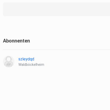
Abonnenten
szleydqd
Waldböckelheim