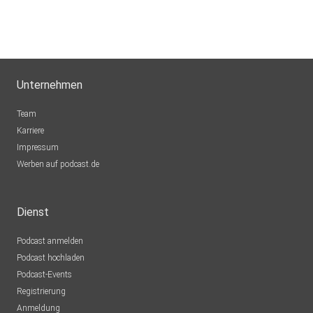
Unternehmen
Team
Karriere
Impressum
Werben auf podcast.de
Dienst
Podcast anmelden
Podcast hochladen
Podcast-Events
Registrierung
Anmeldung