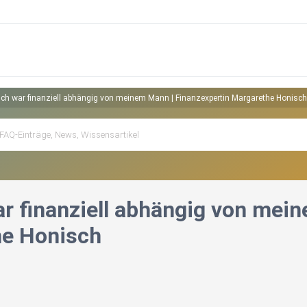
Ich war finanziell abhängig von meinem Mann | Finanzexpertin Margarethe Honisch
ar finanziell abhängig von mei
e Honisch