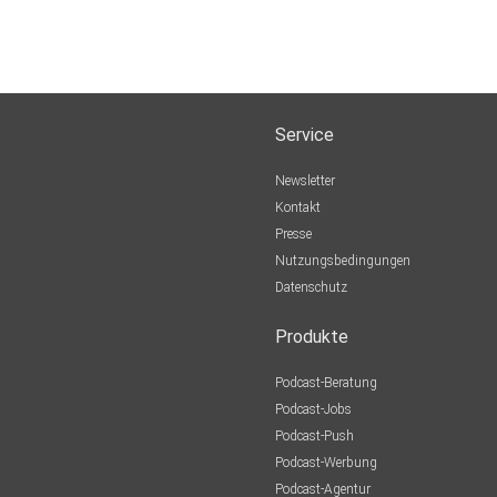
Service
Newsletter
Kontakt
Presse
Nutzungsbedingungen
Datenschutz
Produkte
Podcast-Beratung
Podcast-Jobs
Podcast-Push
Podcast-Werbung
Podcast-Agentur