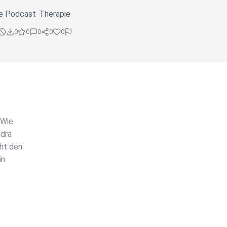
ie Podcast-Therapie
0
0
0
0
0
 Wie
ndra
cht den
in