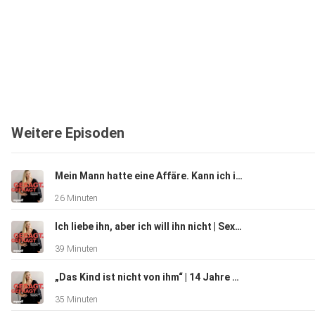
Weitere Episoden
Mein Mann hatte eine Affäre. Kann ich ihm verzeihen? | Paartherapeutin Hannah Gensch
26 Minuten
Ich liebe ihn, aber ich will ihn nicht | Sexologin Sonja Ruess
39 Minuten
„Das Kind ist nicht von ihm“ | 14 Jahre Lüge in einer Beziehung – Dr. Sharon Brehm
35 Minuten