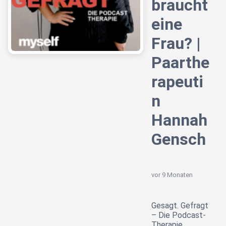
braucht
eine
Frau? |
Paarthe
rapeuti
n
Hannah
Gensch
vor 9 Monaten
Gesagt. Gefragt
– Die Podcast-
Therapie