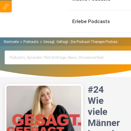
Erlebe Podcasts
Startseite
Podcasts
Gesagt. Gefragt - Die Podcast-Therapie Podcast
#24 
#24
Wie
viele
Männer