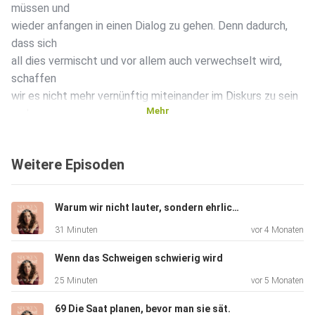
müssen und
wieder anfangen in einen Dialog zu gehen. Denn dadurch,
dass sich
all dies vermischt und vor allem auch verwechselt wird,
schaffen
wir es nicht mehr vernünftig miteinander im Diskurs zu sein
Mehr
und
wir verlieren etwas, was so wichtig ist: uns als Menschen.
Weitere Episoden
In dieser Episode drösele ich es aus meiner Sicht
auseinander und
Warum wir nicht lauter, sondern ehrlicher werden müssen
ich bin sehr gespannt auf deinen Kommentar und deine
31 Minuten
vor 4 Monaten
Gedanken
dazu!
Wenn das Schweigen schwierig wird
25 Minuten
vor 5 Monaten
69 Die Saat planen, bevor man sie sät.