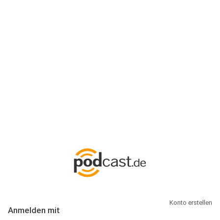
Anmeldung
Hallo Podcast-Hörer! Melde dich hier an. Dich erwarten 1 Million
abonnierbare Podcasts und alles, was Du rund um Podcasting
wissen musst.
Konto erstellen
Anmelden mit