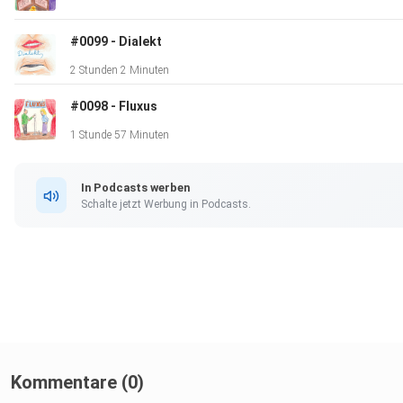
Prösterchen Ihr Pappy, der Redaktionspapgey ============
Autor:innen - Lisa Neher - Katrin Rauch - David Telgin - Christi
#0099 - Dialekt
Knieps - Bastian Kienitz - Maria Fischer - Ella:r Gülden Die
2 Stunden 2 Minuten
Sprecher:innen - Maria Fischer
#0098 - Fluxus
1 Stunde 57 Minuten
In Podcasts werben
Schalte jetzt Werbung in Podcasts.
Kommentare (0)