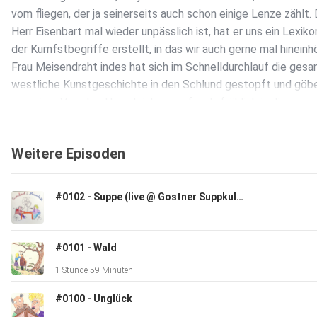
vom fliegen, der ja seinerseits auch schon einige Lenze zählt.
Herr Eisenbart mal wieder unpässlich ist, hat er uns ein Lexiko
der Kumfstbegriffe erstellt, in das wir auch gerne mal hineinh
Frau Meisendraht indes hat sich im Schnelldurchlauf die ges
westliche Kunstgeschichte in den Schlund gestopft und göbe
uns, einer Vogelmutter gleich, ganz frisch-fröhlich in die
Schnäbel. Das tut sie aber nicht alleine, denn zu zweit ist ein
besser: Herr Chillbert Knödel vom “Uhu-Ball-institut für
Weitere Episoden
zeitvergessene Knust” hat sich bereit erklärt, uns seine Exper
in Form von hinein geworfenen Kommentaren zur Verfügung zu
was wir natürlich mit Handkuss annehmen, gefälligst. Es soll a
#0102 - Suppe (live @ Gostner Suppkultur)
von der Steinzeit über die Antike bis hin in die Jetztzeit um al
gehen, was die Kunstgeschichte so hervorgebracht hat: Wehrk
Individuen und Genies, Ohren und Brunnen spielen Rollen in die
#0101 - Wald
ziselierten Revue des Ausdrucks. Und am Ende definieren wir 
1 Stunde 59 Minuten
den Kunstbegriff. Natürlich wieder dabei: Die schillernden Te
unseres original EBMD-Autor:innenpools, die um uns in einem
#0100 - Unglück
schwindelerregenden Reigen herumtanzen und unsere Herzen 