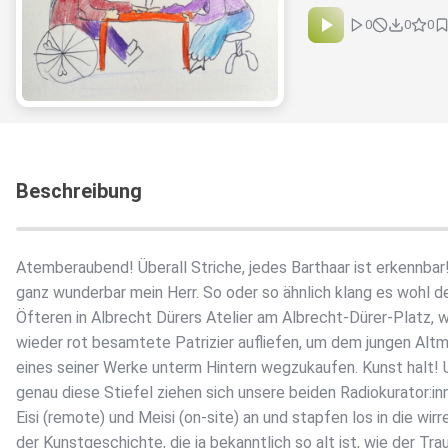
0
0
0
Beschreibung
Atemberaubend! Überall Striche, jedes Barthaar ist erkennbar
ganz wunderbar mein Herr. So oder so ähnlich klang es wohl d
Öfteren in Albrecht Dürers Atelier am Albrecht-Dürer-Platz, 
wieder rot besamtete Patrizier aufliefen, um dem jungen Altm
eines seiner Werke unterm Hintern wegzukaufen. Kunst halt! 
genau diese Stiefel ziehen sich unsere beiden Radiokurator:in
Eisi (remote) und Meisi (on-site) an und stapfen los in die wirr
der Kunstgeschichte, die ja bekanntlich so alt ist, wie der Tr