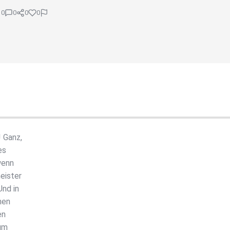
0
0
0
0
! Ganz,
es
wenn
eister
Und in
nen
en
aum