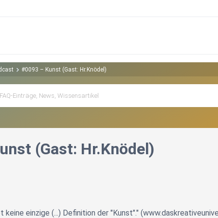
dcast
#0093 – Kunst (Gast: Hr.Knödel)
unst (Gast: Hr.Knödel)
t keine einzige (...) Definition der "Kunst"." (www.daskreativeuni