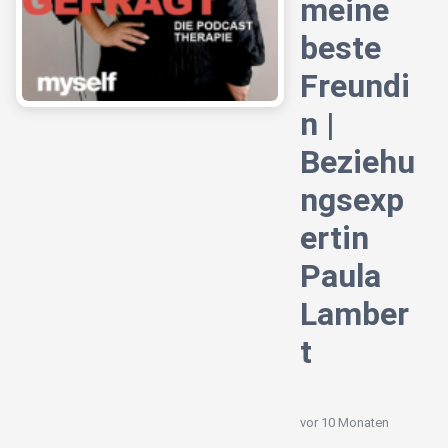
meine
beste
Freundi
n |
Beziehu
ngsexp
ertin
Paula
Lamber
t
vor 10 Monaten