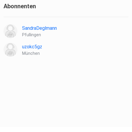
Abonnenten
SandraDeglmann
Pfullingen
uzokc5gz
München