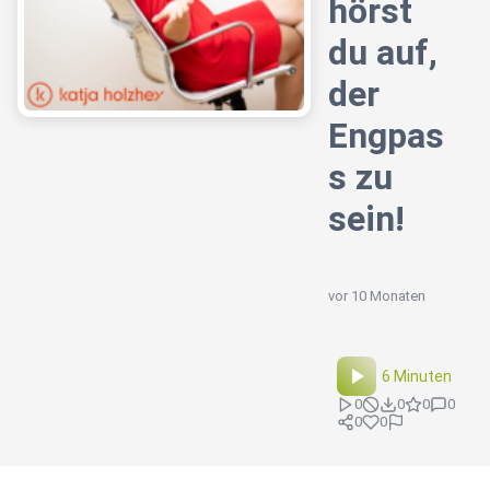
hörst
du auf,
der
Engpas
s zu
sein!
vor 10 Monaten
6 Minuten
0
0
0
0
0
0