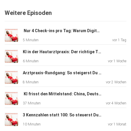
Weitere Episoden
️ Nur 4 Check-ins pro Tag: Warum Digitalisierung in der Arztpraxis nicht reicht
5 Minuten
vor 1 Tag
KI in der Hautarztpraxis: Der richtige Trigger spart Zeit
6 Minuten
vor 1 Woche
Arztpraxis-Rundgang: So steigerst Du mit klaren Prozessen Deine Marge
8 Minuten
vor 2 Wochen
️ KI frisst den Mittelstand: China, Deutschland und die zwei Wege für Unternehmer
37 Minuten
vor 4 Wochen
3 Kennzahlen statt 100: So steuerst Du Dein Unternehmen in 15 Minuten
10 Minuten
vor 1 Monat