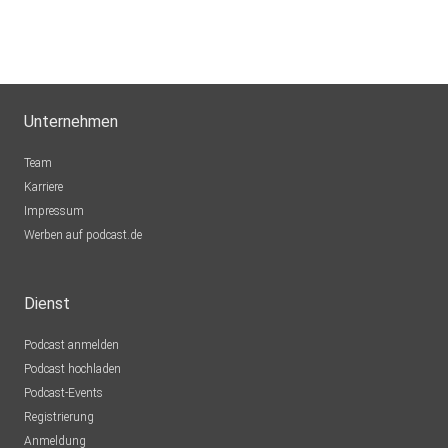
Unternehmen
Team
Karriere
Impressum
Werben auf podcast.de
Dienst
Podcast anmelden
Podcast hochladen
Podcast-Events
Registrierung
Anmeldung