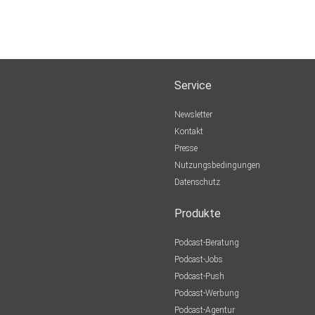
Service
Newsletter
Kontakt
Presse
Nutzungsbedingungen
Datenschutz
Produkte
Podcast-Beratung
Podcast-Jobs
Podcast-Push
Podcast-Werbung
Podcast-Agentur