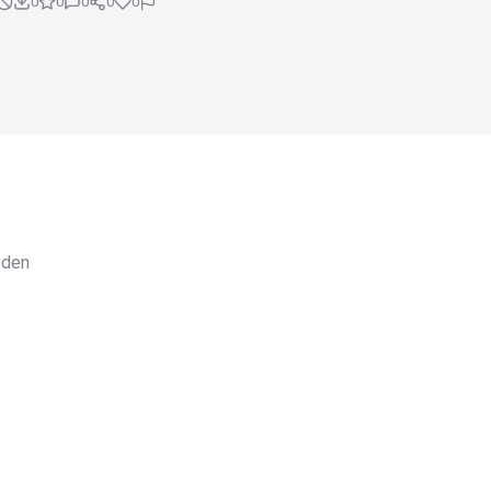
0
0
0
0
0
 den