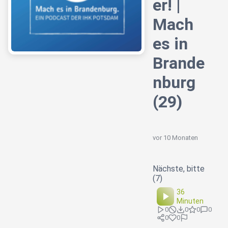
er! |
Mach
es in
Brande
nburg
(29)
vor 10 Monaten
Nächste, bitte
(7)
36
Minuten
0
0
0
0
0
0