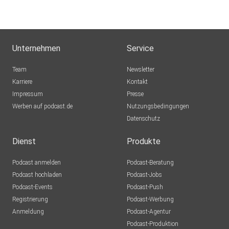
Unternehmen
Service
Team
Newsletter
Karriere
Kontakt
Impressum
Presse
Werben auf podcast.de
Nutzungsbedingungen
Datenschutz
Dienst
Produkte
Podcast anmelden
Podcast-Beratung
Podcast hochladen
Podcast-Jobs
Podcast-Events
Podcast-Push
Registrierung
Podcast-Werbung
Anmeldung
Podcast-Agentur
Podcast-Produktion