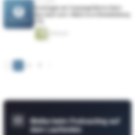
vor 2 Jahren
So bringen wir frauengeführte Start-
Ups nach vorn | Mach es in Brandenburg
(19)
30 Minuten
‹
1
2
3
›
Bleibe beim Podcasting auf
dem Laufenden