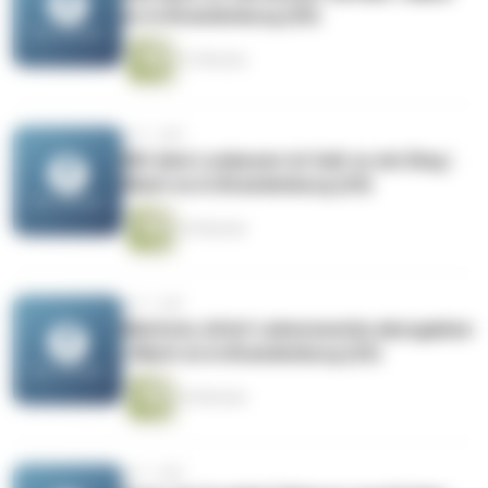
es in Brandenburg (25)
41 Minuten
vor 1 Jahr
Mit dem Loslassen ist halt so ein Ding |
Mach es in Brandenburg (24)
34 Minuten
vor 1 Jahr
Nächste, bitte! Lebenswerke abzugeben
| Mach es in Brandenburg (23)
26 Minuten
vor 1 Jahr