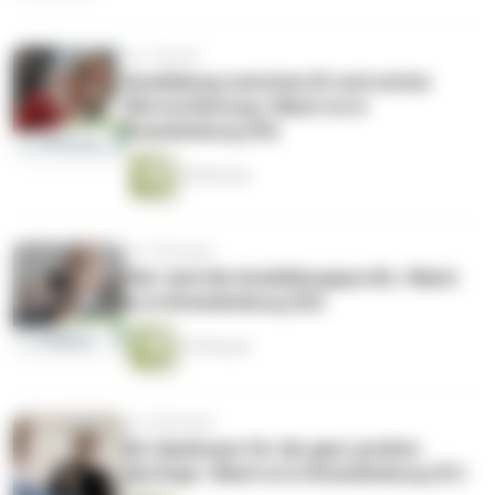
vor 1 Monat
Ausbildung zwischen KI und echter
Wertschätzung | Mach es in
Brandenburg (33)
40 Minuten
vor 3 Monaten
Hier sind die Ausbildungsprofis | Mach
es in Brandenburg (32)
32 Minuten
vor 6 Monaten
Ein Spielraum für die ganz großen
Sprünge | Mach es in Brandenburg (31)