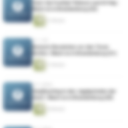
Start-Up FuckUp? Reboot zum Erfolg |
Mach es in Brandenburg (22)
31 Minuten
vor 1 Jahr
Biotech-Revolution vor den Toren
Berlins | Mach es in Brandenburg (21)
31 Minuten
vor 2 Jahren
Headhunting in den Jagdgründen der
GenZ | Mach es in Brandenburg (20)
30 Minuten