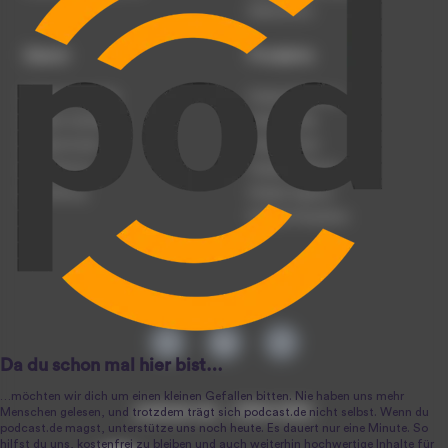
Datenschutz
Dienst
Produkte
Podcast anmelden
Podcast-Beratung
Podcast hochladen
Podcast-Jobs
Podcast-Events
Podcast-Push
Registrierung
Podcast-Werbung
Anmeldung
Podcast-Agentur
Podcast-Produktion
podcast.de ~ 2004-2026