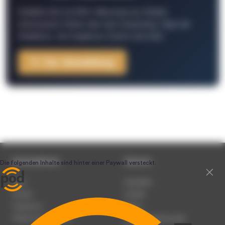
Schließe Dich 26.000+ Menschen an. Erhalte
interessante Fakten über das Podcasting, Tipps der
Redaktion, Job-Angebote, Events und mehr.
Zur Anmeldung
Unternehmen
Service
Team
Newsletter
Karriere
Kontakt
Impressum
Presse
Werben auf podcast.de
Nutzungsbedingungen