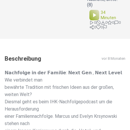
(8)
34
Minuten
0
0
0
0
0
0
Beschreibung
vor 8 Monaten
𝗡𝗮𝗰𝗵𝗳𝗼𝗹𝗴𝗲 𝗶𝗻 𝗱𝗲𝗿 𝗙𝗮𝗺𝗶𝗹𝗶𝗲: 𝗡𝗲𝘅𝘁 𝗚𝗲𝗻 , 𝗡𝗲𝘅𝘁 𝗟𝗲𝘃𝗲𝗹 ️
Wie verbindet man
bewährte Tradition mit frischen Ideen aus der großen,
weiten Welt?
Diesmal geht es beim IHK-Nachfolgepodcast um die
Herausforderung
einer Familiennachfolge. Marcus und Evelyn Krsynowski
stehen nach