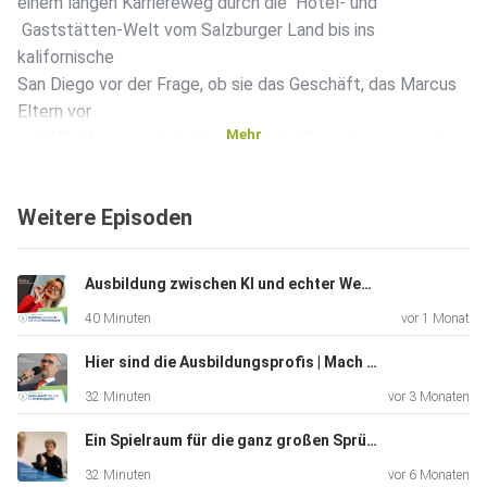
einem langen Karriereweg durch die ️ Hotel- und
Gaststätten-Welt vom Salzburger Land bis ins
kalifornische
San Diego vor der Frage, ob sie das Geschäft, das Marcus
Eltern vor
Mehr
gut 30 Jahren gestartet hatten, bald übernehmen werden.
Weitere Episoden
Ausbildung zwischen KI und echter Wertschätzung | Mach es in Brandenburg (33)
40 Minuten
vor 1 Monat
Hier sind die Ausbildungsprofis | Mach es in Brandenburg (32)
32 Minuten
vor 3 Monaten
Ein Spielraum für die ganz großen Sprünge | Mach es in Brandenburg (31)
32 Minuten
vor 6 Monaten