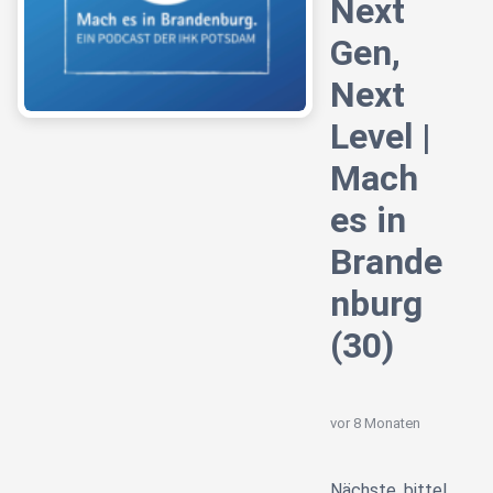
Next
Gen,
Next
Level |
Mach
es in
Brande
nburg
(30)
vor 8 Monaten
Nächste, bitte!