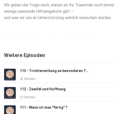
Wir gehen der Frage nach, warum es für Trauernde noch imme
wenige passende Hilfsangebote gibt –
und was wir uns an Unterstützung wirklich wünschen würden.
Außerdem thematisieren wir, wie das Umfeld helfen
kann und wo Missverständnisse zwischen Trauernden und
Angehörigen entstehen. Denn oft wollen beide Seiten Nähe –
Weitere Episoden
doch fühlen sich alle hilflos.
113 - Trichterwirkung an besonderen Tagen
Hör jetzt rein.
32 Minuten
112 - Zweifel und Hoffnung
Alles Liebe für deinen weiteren Trauerweg,
23 Minuten
Simone & Beatrice
von Liebe im Herzen
111 - Wann ist man "fertig" ?