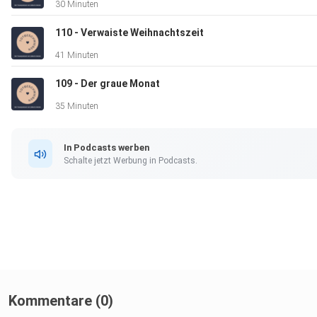
30 Minuten
info@liebe-im-herzen.com
110 - Verwaiste Weihnachtszeit
41 Minuten
109 - Der graue Monat
35 Minuten
In Podcasts werben
Schalte jetzt Werbung in Podcasts.
Kommentare (0)