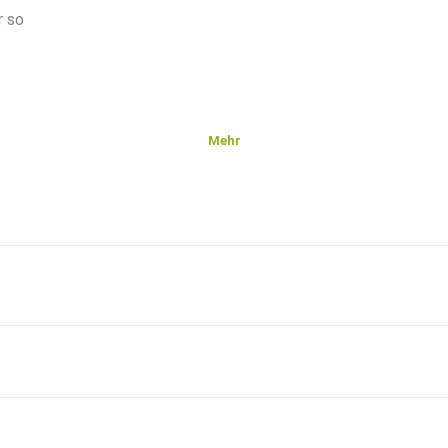
r so
Mehr
 und