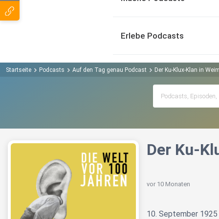
Erlebe Podcasts
Startseite
Podcasts
Auf den Tag genau Podcast
Der Ku-Klux-Klan in Weima
Der Ku-Klu
vor 10 Monaten
10. September 1925