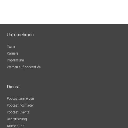
Unternehmen
Team
Karriere
Impressum
Werben auf podcast.de
Dienst
Podcast anmelden
Podcast hochladen
Podcast-Events
Registrierung
Anmeldung