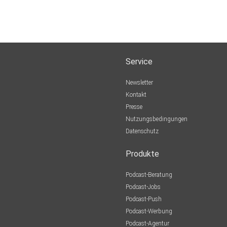
Service
Newsletter
Kontakt
Presse
Nutzungsbedingungen
Datenschutz
Produkte
Podcast-Beratung
Podcast-Jobs
Podcast-Push
Podcast-Werbung
Podcast-Agentur