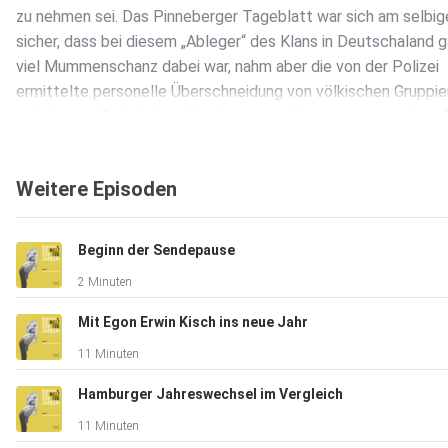
zu nehmen sei. Das Pinneberger Tageblatt war sich am selbi
sicher, dass bei diesem „Ableger“ des Klans in Deutschaland 
viel Mummenschanz dabei war, nahm aber die von der Polizei
ermittelte personelle Überschneidung von völkischen Gruppi
und diesem Geheimbund durchaus ernst. In unserer morgigen 
präsentieren wir dann einen anderen Blick auf den Weimarer
Ku-Klux-Klan. Heute liest Rosa Leu.
Weitere Episoden
Beginn der Sendepause
2 Minuten
Mit Egon Erwin Kisch ins neue Jahr
11 Minuten
Hamburger Jahreswechsel im Vergleich
11 Minuten