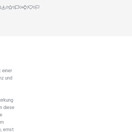
0
0
0
0
0
 einer
nz und
wirkung
n diese
ie
im
, ernst