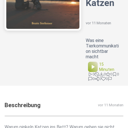
Katzen
vor 11 Monaten
Was eine
Tierkommunikati
on sichtbar
macht
15
Minuten
0
0
0
0
0
0
0
Beschreibung
vor 11 Monaten
Warum pinkeln Katzen ins Bett? Warum gehen sie nicht