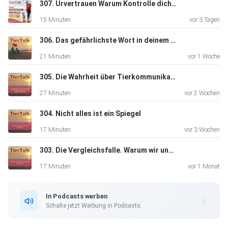
307. Urvertrauen Warum Kontrolle dich von dem trennt was du dir wünschst
15 Minuten
vor 3 Tagen
306. Das gefährlichste Wort in deinem Leben: Ich MUSS
21 Minuten
vor 1 Woche
305. Die Wahrheit über Tierkommunikation
27 Minuten
vor 2 Wochen
304. Nicht alles ist ein Spiegel
17 Minuten
vor 3 Wochen
303. Die Vergleichsfalle. Warum wir uns kleiner machen als wir sind
17 Minuten
vor 1 Monat
In Podcasts werben
Schalte jetzt Werbung in Podcasts.