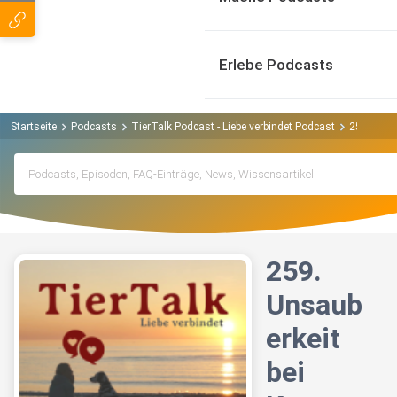
Erlebe Podcasts
Startseite
Podcasts
TierTalk Podcast - Liebe verbindet Podcast
259. Unsa
259.
Unsaub
erkeit
bei