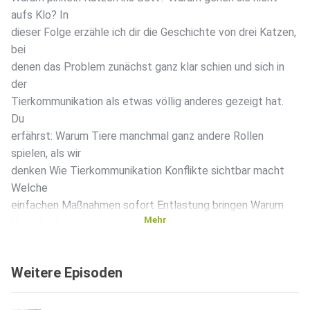
aufs Klo? In
dieser Folge erzähle ich dir die Geschichte von drei Katzen,
bei
denen das Problem zunächst ganz klar schien und sich in
der
Tierkommunikation als etwas völlig anderes gezeigt hat.
Du
erfährst: Warum Tiere manchmal ganz andere Rollen
spielen, als wir
denken Wie Tierkommunikation Konflikte sichtbar macht
Welche
einfachen Maßnahmen sofort Entlastung bringen Warum
Mehr
Unsauberkeit
fast immer eine Botschaft ist Wenn du lernen möchtest,
solche
Weitere Episoden
Gespräche selbst zu führen: Am 17.10. startet meine
Ausbildung in
Tierkommunikation. Alle Infos in den Shownotes.