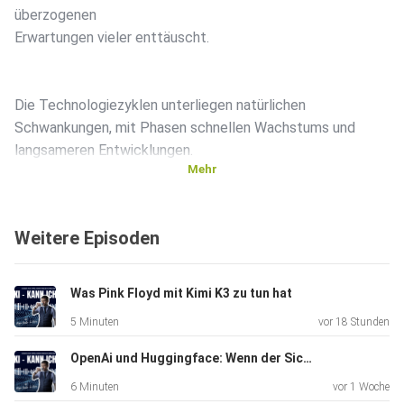
überzogenen
Erwartungen vieler enttäuscht.
Die Technologiezyklen unterliegen natürlichen
Schwankungen, mit Phasen schnellen Wachstums und
langsameren Entwicklungen.
Mehr
Oftmals ist es eine übertriebene
Weitere Episoden
Erwartungshaltung, die zu Enttäuschungen führt.Ein
zentrales Thema ist die praktische Anwendung von KI im
Alltag, insbesondere das Verstehen großer
Was Pink Floyd mit Kimi K3 zu tun hat
Dokumentenmengen oder komplexen Wissens.
5 Minuten
vor 18 Stunden
OpenAi und Huggingface: Wenn der Sicherheitstest zum Sicherheitsvorfall wird
Es scheint, dass die Stimmung sich mal wieder überhitzt,
6 Minuten
vor 1 Woche
nicht