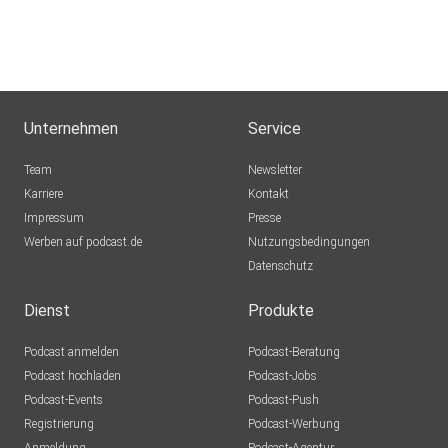
Unternehmen
Service
Team
Newsletter
Karriere
Kontakt
Impressum
Presse
Werben auf podcast.de
Nutzungsbedingungen
Datenschutz
Dienst
Produkte
Podcast anmelden
Podcast-Beratung
Podcast hochladen
Podcast-Jobs
Podcast-Events
Podcast-Push
Registrierung
Podcast-Werbung