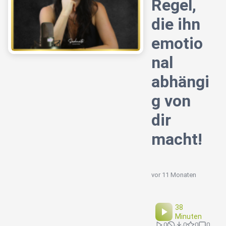
Regel,
die ihn
emotio
nal
abhängi
g von
dir
macht!
vor 11 Monaten
38
Minuten
0
0
0
0