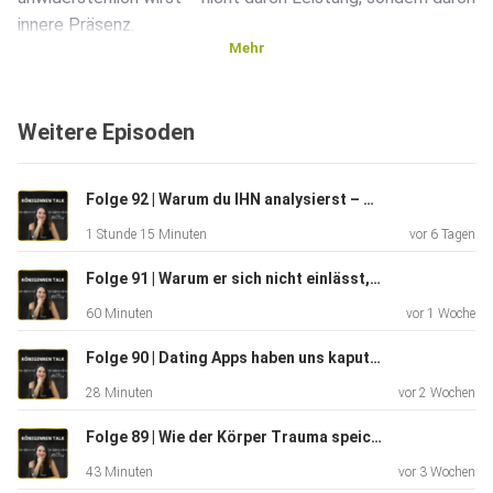
innere Präsenz.
Mehr
Wachse persönlich und inspiriere andere! Sichere dir deinen
Platz
Weitere Episoden
im Coaching-Programm:
https://www.soulmatecoaching.de/coachausbildung/?
el=youtube_video_qRNRQRXzxKc_shownotes&htrafficsou
Folge 92 | Warum du IHN analysierst – dabei geht's um DICH
rce=youtube
1 Stunde 15 Minuten
vor 6 Tagen
Folge 91 | Warum er sich nicht einlässt, trotz Gefühlen für dich
Hör rein, teile die Folge mit deiner besten Freundin und
60 Minuten
vor 1 Woche
abonniere den Podcast, damit du keine der kommenden
Inspirationen
Folge 90 | Dating Apps haben uns kaputt gemacht – so findest du ihn offline
verpasst.
28 Minuten
vor 2 Wochen
So bekommst du deinen Traummann! Sichere dir deinen
Folge 89 | Wie der Körper Trauma speichert
Platz in
43 Minuten
vor 3 Wochen
meinem Coaching-Programm: