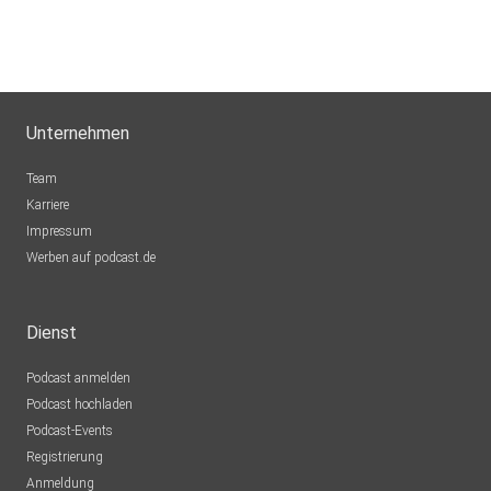
Unternehmen
Team
Karriere
Impressum
Werben auf podcast.de
Dienst
Podcast anmelden
Podcast hochladen
Podcast-Events
Registrierung
Anmeldung