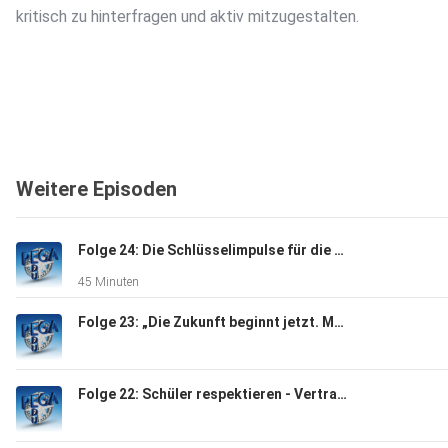
kritisch zu hinterfragen und aktiv mitzugestalten.
Weitere Episoden
Folge 24: Die Schlüsselimpulse für die Bildung im KI-Zeitalter
45 Minuten
Folge 23: „Die Zukunft beginnt jetzt. Mit jedem Schritt gehen wir einen Schritt in die Zukunft.“ – Guido Landreh
Folge 22: Schüler respektieren - Vertrauen aufbauen