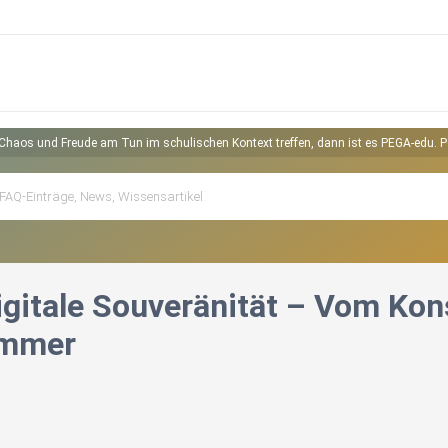
Chaos und Freude am Tun im schulischen Kontext treffen, dann ist es PEGA-edu. 
Digitale Souveränität – Vom Ko
immer