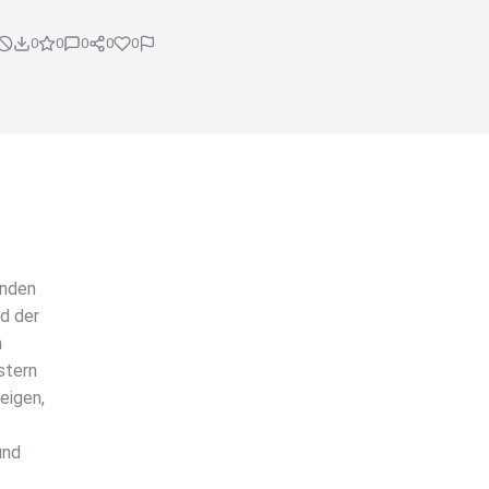
0
0
0
0
0
enden
d der
n
stern
eigen,
und