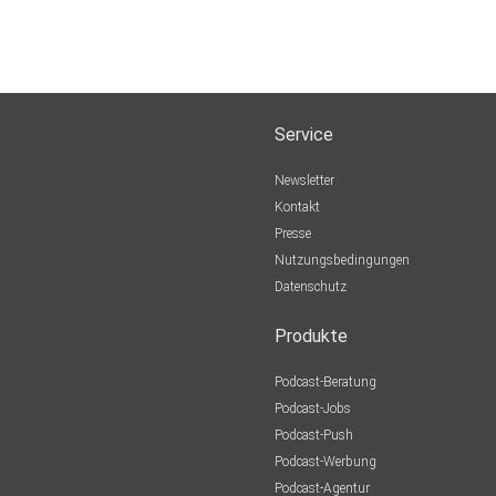
Service
Newsletter
Kontakt
Presse
Nutzungsbedingungen
Datenschutz
Produkte
Podcast-Beratung
Podcast-Jobs
Podcast-Push
Podcast-Werbung
Podcast-Agentur