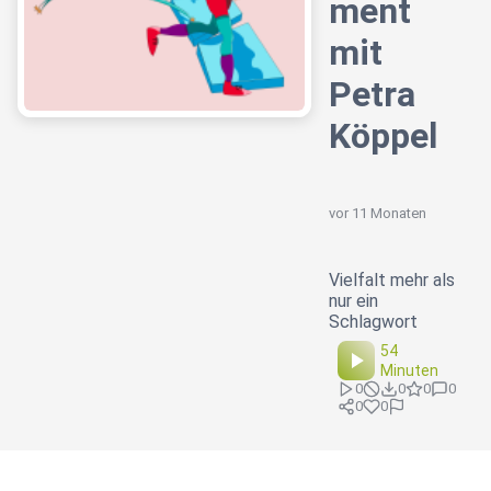
ment
mit
Petra
Köppel
vor 11 Monaten
Vielfalt mehr als
nur ein
Schlagwort
54
Minuten
0
0
0
0
0
0