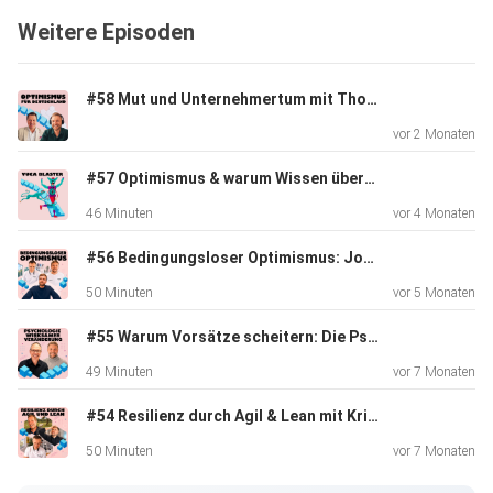
Stolpersteine auf dem Weg zu echter Inklusion – und
Weitere Episoden
warum kleine
Gesten manchmal mehr bewegen als große Programme.
#58 Mut und Unternehmertum mit Thomas Hoppe
vor 2 Monaten
#57 Optimismus & warum Wissen überschätzt wird mit Thomas de Nocker
46 Minuten
vor 4 Monaten
#56 Bedingungsloser Optimismus: Jonas Deichmann über Mut, Gewohnheiten & das richtige Umfeld
50 Minuten
vor 5 Monaten
#55 Warum Vorsätze scheitern: Die Psychologie wirksamer Veränderung
49 Minuten
vor 7 Monaten
#54 Resilienz durch Agil & Lean mit Kristian Schweitzer
50 Minuten
vor 7 Monaten