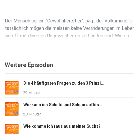
Der Mensch sei ein “Gewohnheitstier”, sagt der Volksmund. U
tatsächlich mögen die meisten keine Veränderungen im Leben
sie oft mit diversen Ungewissheiten verbunden sind. Wie du
gelassener damit umgehen kannst und wo du auch in schwieri
Zeiten innere Ruhe und nachhaltige Sicherheit findest, darübe
sprechen Marc Polednik und Katja Symons in dieser spannen
Weitere Episoden
Folge.
Die 4 häufigsten Fragen zu den 3 Prinzipien
29 Minuten
Wie kann ich Schuld und Scham auflösen?
Du erfährst unter anderem:
20 Minuten
Wie komme ich raus aus meiner Sucht?
Warum innere Stabilität nicht von äußeren Umständen