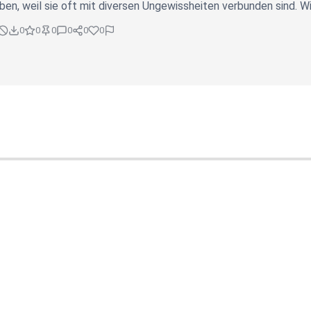
en, weil sie oft mit diversen Ungewissheiten verbunden sind. 
0
0
0
0
0
0