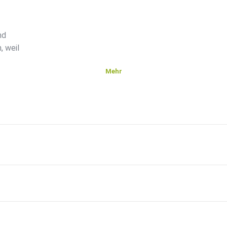
nd
, weil
Mehr
gen
r
den