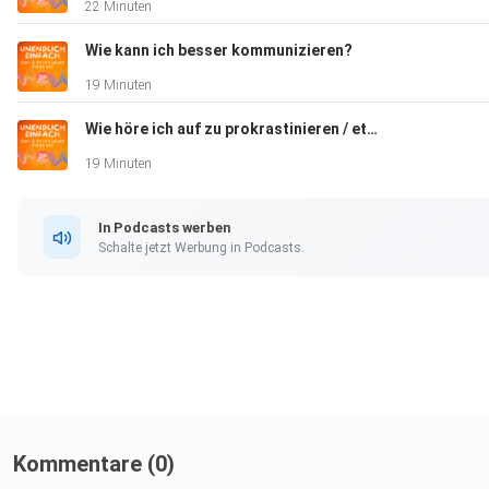
22 Minuten
abhängt
Wie kann ich besser kommunizieren?
Wie du Vertrauen im Hier und Jetzt gewinnen kannst
19 Minuten
Wie höre ich auf zu prokrastinieren / etwas aufzuschieben?
Was dir deine eigene Resilienz ermöglicht
19 Minuten
… und was das alles mit einer gemütlichen Cafeteria an einem
Busbahnhof zu tun hat
In Podcasts werben
Schalte jetzt Werbung in Podcasts.
Weitere Informationen:
Kommentare (0)
Der “Unendlich Einfach” Podcast ist ein Projekt von 3P DACH,