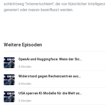
schlichtweg "Internetschleim", die von Künstlicher Intelligenz
generiert oder massiv beeinflusst werden.
Weitere Episoden
Es ist wichtig zu verstehen, dass dies kein völlig neues Phän
ist – Copy-Paste-Geschichten gab es schon länger – aber mi
Verbreitung von KI hat AI Slop massiv zugenommen.
OpenAi und Huggingface: Wenn der Sicherheitstest zum Sicherheitsvorfall wird
6 Minuten
Widerstand gegen Rechenzentren auch in der Schweiz
6 Minuten
Die aktuellen Zahlen sind durchaus bemerkenswert:
USA sperren KI-Modelle für die Welt und China liefert die Antwort gratis nach
5 Minuten