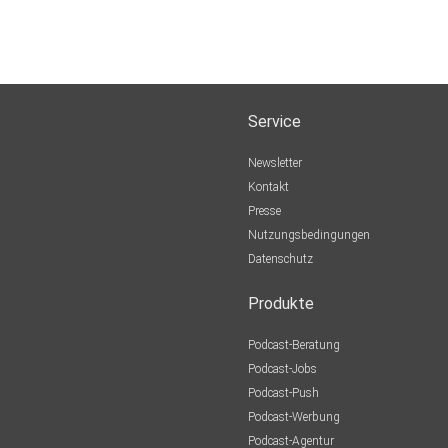
I
Service
Newsletter
Kontakt
ie
Presse
exte
Nutzungsbedingungen
 und
Datenschutz
Produkte
Podcast-Beratung
Podcast-Jobs
Podcast-Push
Podcast-Werbung
Podcast-Agentur