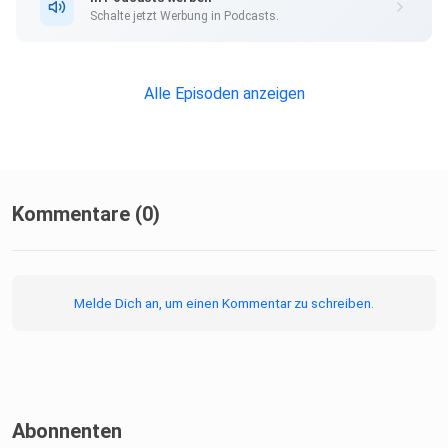
Schalte jetzt Werbung in Podcasts.
https://www.marieglueck.de
https://www.instagram.com/ichbinglueck
Alle Episoden anzeigen
https://www.linkedin.com/in/marie-glueck
Weitere Links:
Kommentare (0)
Homepage FrauenFAIRbandelt
Homepage Maria Berndlmaier
Melde Dich an, um einen Kommentar zu schreiben.
FrauenFAIRbandelt Instagram
FrauenFAIRbandelt Facebook
Abonnenten