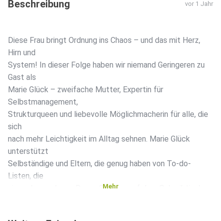
Beschreibung
vor 1 Jahr
Diese Frau bringt Ordnung ins Chaos – und das mit Herz,
Hirn und
System! In dieser Folge haben wir niemand Geringeren zu
Gast als
Marie Glück – zweifache Mutter, Expertin für
Selbstmanagement,
Strukturqueen und liebevolle Möglichmacherin für alle, die
sich
nach mehr Leichtigkeit im Alltag sehnen. Marie Glück
unterstützt
Selbständige und Eltern, die genug haben von To-do-
Listen, die
Mehr
nie enden, und vom Dauer-Chaos – auf dem Schreibtisch
und im
Kopf. Gemeinsam sprechen wir darüber, warum