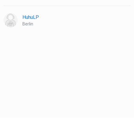
Maria Berndlmaier Facebook
Maria Berndlmaier LinkedIn
HuhuLP
Berlin
Kontakt:
FrauenFAIRbandelt
Lärchenweg 6
83342 Tacherting
info@frauenfairbandelt.net
+49 (0) 176 55176821