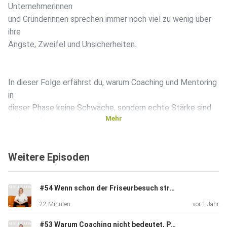
Unternehmerinnen
und Gründerinnen sprechen immer noch viel zu wenig über
ihre
Ängste, Zweifel und Unsicherheiten.
In dieser Folge erfährst du, warum Coaching und Mentoring
in
dieser Phase keine Schwäche, sondern echte Stärke sind
Mehr
und wie du
lernen kannst, mit Druck, Verantwortung und neuen Rollen
souverän
Weitere Episoden
umzugehen.
#54 Wenn schon der Friseurbesuch stresst: So bringst du dein Nervensystem in Balance
Hör rein, wenn du dich in deiner Rolle als Unternehmerin
22 Minuten
vor 1 Jahr
nicht
nur sicher fühlen, sondern auch erfüllt leben möchtest.
#53 Warum Coaching nicht bedeutet, Probleme loszuwerden – sondern besser mit ihnen umzugehen