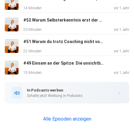
14 Minuten
vor 1 Jahr
Deine Kristine
#52 Warum Selbsterkenntnis erst der Anfang deiner Reise ist
20 Minuten
vor 1 Jahr
#51 Warum du trotz Coaching nicht vorankommst – und was dir wirklich fehlt
22 Minuten
vor 1 Jahr
#49 Einsam an der Spitze: Die unsichtbaren Mauern erfolgreicher Frauen
Mehr von mir:
15 Minuten
vor 1 Jahr
Instagram:
In Podcasts werben
⁠⁠⁠⁠⁠⁠⁠⁠⁠⁠⁠⁠⁠⁠⁠⁠⁠⁠⁠⁠⁠⁠⁠⁠⁠⁠⁠⁠⁠⁠⁠⁠⁠⁠⁠⁠⁠⁠⁠⁠⁠⁠⁠⁠⁠⁠⁠⁠⁠⁠⁠⁠⁠⁠⁠⁠⁠⁠⁠⁠⁠⁠⁠⁠⁠⁠⁠⁠⁠⁠⁠⁠⁠⁠⁠⁠⁠⁠⁠⁠⁠⁠⁠⁠⁠⁠⁠⁠⁠⁠⁠@kristine.she_leads⁠⁠⁠⁠⁠⁠⁠⁠⁠⁠⁠⁠⁠⁠⁠⁠⁠⁠
Schalte jetzt Werbung in Podcasts.
Website:⁠⁠⁠⁠⁠⁠⁠⁠⁠⁠⁠⁠⁠⁠⁠⁠⁠⁠⁠⁠⁠⁠⁠⁠⁠⁠⁠⁠⁠⁠⁠⁠⁠⁠⁠⁠⁠⁠⁠⁠⁠⁠⁠⁠⁠⁠⁠⁠⁠⁠⁠⁠⁠⁠⁠⁠⁠⁠⁠⁠⁠⁠⁠⁠⁠⁠⁠⁠⁠⁠⁠⁠⁠⁠⁠⁠⁠⁠⁠⁠⁠⁠⁠⁠⁠⁠⁠⁠⁠⁠⁠⁠⁠⁠⁠⁠⁠⁠⁠⁠⁠⁠⁠⁠⁠⁠⁠⁠⁠⁠⁠⁠⁠⁠⁠⁠⁠⁠⁠⁠⁠⁠⁠⁠⁠⁠⁠⁠⁠⁠⁠⁠⁠⁠⁠⁠⁠⁠⁠⁠⁠⁠⁠⁠⁠⁠⁠⁠⁠⁠⁠⁠⁠⁠⁠⁠⁠⁠⁠⁠⁠⁠⁠⁠⁠⁠⁠⁠⁠⁠⁠⁠⁠⁠⁠
Alle Episoden anzeigen
⁠⁠⁠⁠⁠⁠⁠⁠⁠⁠⁠⁠⁠⁠https://kristineloechner.de⁠⁠⁠⁠⁠⁠⁠⁠⁠⁠⁠