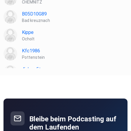
CHEMNITZ
B05D10G89
Bad kreuznach
Kippe
Ocholt
Kfc1986
Pottenstein
4jskmx5t
neunkirchen
Bleibe beim Podcasting auf
dem Laufenden