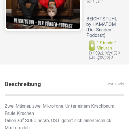
vor 1 Jahr
BEICHTSTUHL
by HÄMATOM
(Der Sünden-
Podcast)
1 Stunde 9
Minuten
0
0
0
0
0
0
0
Beschreibung
vor 1 Jahr
Zwei Männer, zwei Mikrofone. Unter einem Kirschbaum.
Faule Kirschen
fallen auf SUED herab, OST gönnt sich einen Schluck
Muttermilch.