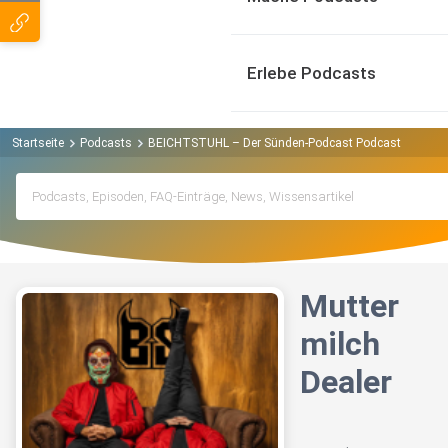
Erlebe Podcasts
Startseite
Podcasts
BEICHTSTUHL – Der Sünden-Podcast Podcast
Mutte
Mutter
milch
Dealer