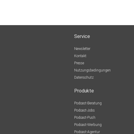
Service
Newsletter
Kontakt
Presse
Nutzungsbedingungen
Datenschutz
Produkte
Podcast-Beratung
Podcast-Jobs
Podcast-Push
Podcast-Werbung
Podcast-Agentur