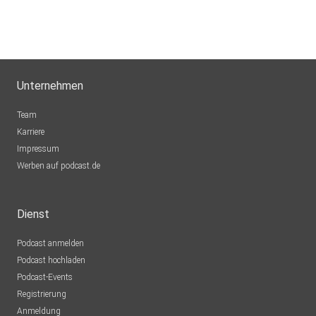
Unternehmen
Team
Karriere
Impressum
Werben auf podcast.de
Dienst
Podcast anmelden
Podcast hochladen
Podcast-Events
Registrierung
Anmeldung