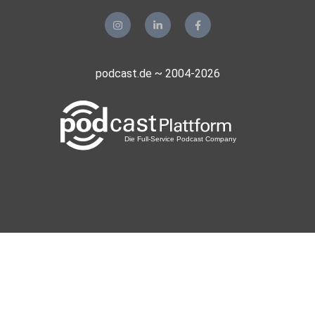
⁠⁠⁠⁠⁠https://www.ki-update.com ⁠⁠⁠⁠
Und wenn Du mehr ⁠KI anwenden willst, melde dich gerne
podcast.de ~ 2004-2026
bei mir:
⁠⁠⁠⁠⁠https://top-speakers.ch/roger-l-basler-de-roca/⁠⁠⁠⁠
Wer bin ich?
Roger Basler de Roca | Msc Digital Business | Phd
Candidate. Als
Digital Unternehmer, Buch Autor und Top 100 Speaker und
Trainer