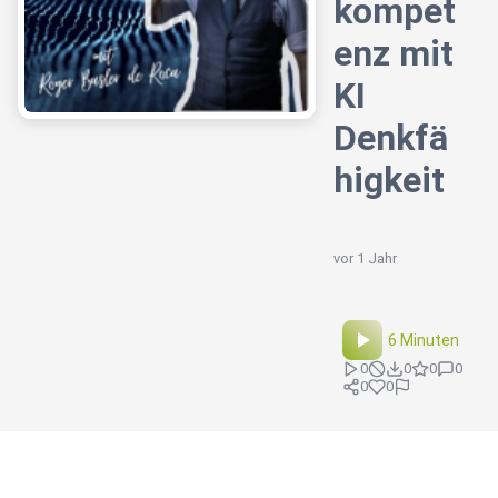
kompet
enz mit
KI
Denkfä
higkeit
vor 1 Jahr
6 Minuten
0
0
0
0
0
0