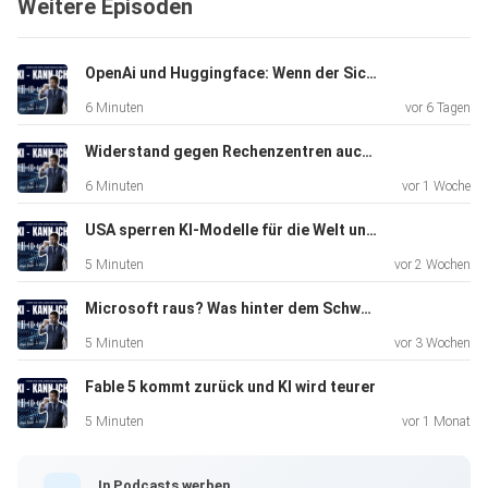
Weitere Episoden
Solche Beispiele zeigen, dass KI-Systeme oft keine echte
OpenAi und Huggingface: Wenn der Sicherheitstest zum Sicherheitsvorfall wird
Schlussfolgerung ziehen können, sondern sich auf
6 Minuten
vor 6 Tagen
Wahrscheinlichkeiten stützen - mit teils überraschend
schlechten
Widerstand gegen Rechenzentren auch in der Schweiz
Resultaten.
6 Minuten
vor 1 Woche
USA sperren KI-Modelle für die Welt und China liefert die Antwort gratis nach
Warum? Weil KI nicht denkt - sie erarbeitet
5 Minuten
vor 2 Wochen
Kontext-Wahrscheinlichkeiten. Sie hat kein Verständnis für
Bedeutung, Zusammenhänge oder Ursache-Wirkung.
Microsoft raus? Was hinter dem Schweizer Cyber-Exit wirklich steckt
5 Minuten
vor 3 Wochen
Fable 5 kommt zurück und KI wird teurer
KI denkt nicht wie der Mensch, sagt eine aktuelle Apple-
Studie
5 Minuten
vor 1 Monat
(Juni 2025):
In Podcasts werben