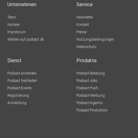
WeiWeg
Unternehmen
Service
Baue bei kritischen Entscheidungen auf Menschen, nicht
auf
ch-reg
Team
Newsletter
Modelle. Nutze KI als Werkzeug - aber hinterfrage die
Karriere
Kontakt
Ergebnisse
Impressum
Presse
mit Verstand.
Werben auf podcast.de
Nutzungsbedingungen
Datenschutz
Dienst
Produkte
Podcast anmelden
Podcast-Beratung
Podcast hochladen
Podcast-Jobs
Bei Fragen: ⁠#fragRoger⁠⁠: ⁠⁠⁠⁠http://roger.social/⁠⁠⁠⁠⁠
Podcast-Events
Podcast-Push
Registrierung
Podcast-Werbung
Anmeldung
Podcast-Agentur
Abonnier auch meinen ⁠Newsletter⁠:
Podcast-Produktion
http://www.fragroger.social/
Oder schau bei uns in der KI Community: