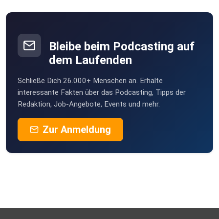
Waiblingen
SabineO
Quelle: https://arxiv.org/html/2503.15113v1
Singen
Bleibe beim Podcasting auf
Mil
dem Laufenden
Nauen
Schließe Dich 26.000+ Menschen an. Erhalte
i5p0rb6z
interessante Fakten über das Podcasting, Tipps der
Bad Bentheim
Redaktion, Job-Angebote, Events und mehr.
Was heisst das für die Praxis?
rxjaeger1
Zur Anmeldung
Herford
Verwechsle nie Sprachkompetenz mit
Scultor
Denkfähigkeit.
Hamburg
poddyFM
Irzehoe
rmo