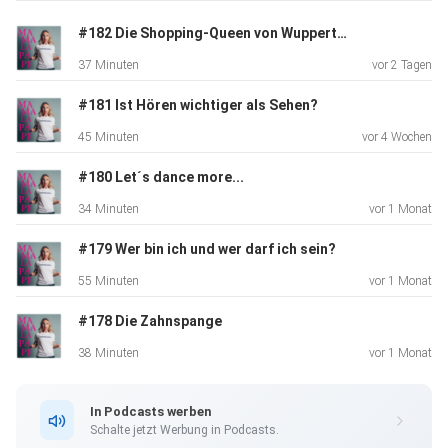
unter www.kulturellebildung.de oder
#182 Die Shopping-Queen von Wuppertal
www.kompetenzwerft.de.
37 Minuten
vor 2 Tagen
#181 Ist Hören wichtiger als Sehen?
45 Minuten
vor 4 Wochen
#180 Let´s dance more...
34 Minuten
vor 1 Monat
#179 Wer bin ich und wer darf ich sein?
55 Minuten
vor 1 Monat
#178 Die Zahnspange
38 Minuten
vor 1 Monat
In Podcasts werben
Schalte jetzt Werbung in Podcasts.