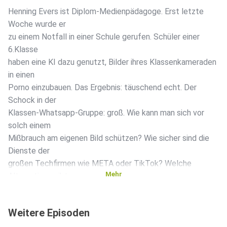
Henning Evers ist Diplom-Medienpädagoge. Erst letzte
Woche wurde er
zu einem Notfall in einer Schule gerufen. Schüler einer
6.Klasse
haben eine KI dazu genutzt, Bilder ihres Klassenkameraden
in einen
Porno einzubauen. Das Ergebnis: täuschend echt. Der
Schock in der
Klassen-Whatsapp-Gruppe: groß. Wie kann man sich vor
solch einem
Mißbrauch am eigenen Bild schützen? Wie sicher sind die
Dienste der
großen Techfirmen wie META oder TikTok? Welche
Mehr
Alternativen gibt es
dazu? Tipps zur digitalen Selbstverteidigung hört ihr in
dieser
Weitere Episoden
Podcastfolge von "Mamalapapp". Mehr zu Hennings Kursen
findet ihr