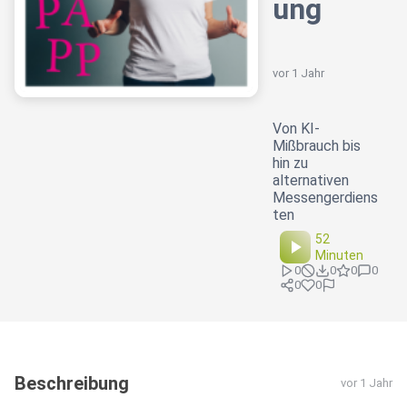
ung
vor 1 Jahr
Von KI-
Mißbrauch bis
hin zu
alternativen
Messengerdiens
ten
52
Minuten
0
0
0
0
0
0
Beschreibung
vor 1 Jahr