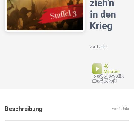
zieh'n
in den
Krieg
vor 1 Jahr
46
Minuten
0
0
0
0
0
0
0
Beschreibung
vor 1 Jahr