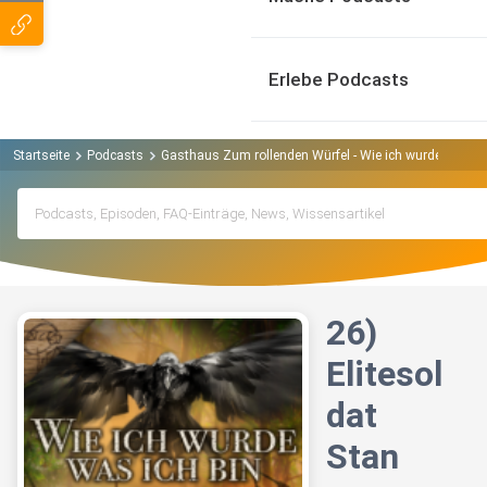
Erlebe Podcasts
Startseite
Podcasts
Gasthaus Zum rollenden Würfel - Wie ich wurde was ic
26)
Elitesol
dat
Stan