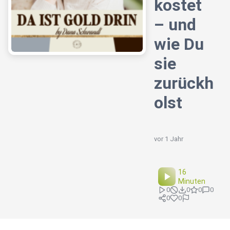
kostet
– und
wie Du
sie
zurückh
olst
vor 1 Jahr
16
Minuten
0
0
0
0
0
0