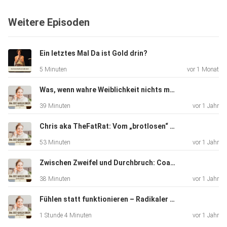
Weitere Episoden
Ein letztes Mal Da ist Gold drin?
5 Minuten
vor 1 Monat
Was, wenn wahre Weiblichkeit nichts mit Nettsein zu tun hat – sondern mit Macht
39 Minuten
vor 1 Jahr
Chris aka TheFatRat: Vom „brotlosen“ Künstler zum Millionenerfolg - Über Mut, Visionen & wie man leise Rebellion zur Leb
53 Minuten
vor 1 Jahr
Zwischen Zweifel und Durchbruch: Coaching-Haltung, klare Strukturen & der Weg zur neuen Positionierung
38 Minuten
vor 1 Jahr
Fühlen statt funktionieren – Radikaler Real Talk über innere Freiheit und Selbstführung
1 Stunde 4 Minuten
vor 1 Jahr