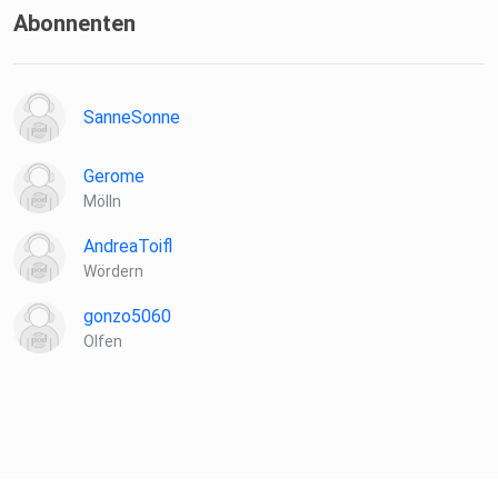
Abonnenten
SanneSonne
Gerome
Mölln
AndreaToifl
Wördern
gonzo5060
Olfen