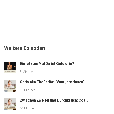
Weitere Episoden
Ein letztes Mal Da ist Gold drin?
5 Minuten
Chris aka TheFatRat: Vom „brotlosen“ Künstler zum Millionenerfolg - Über Mut, Visionen & wie man leise Rebellion zur Leb
53 Minuten
Zwischen Zweifel und Durchbruch: Coaching-Haltung, klare Strukturen & der Weg zur neuen Positionierung
38 Minuten