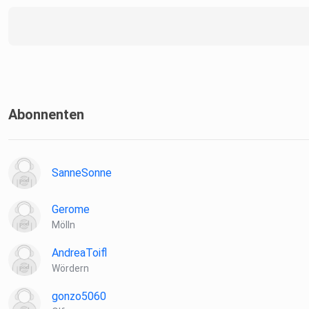
Abonnenten
SanneSonne
Gerome
Mölln
AndreaToifl
Wördern
gonzo5060