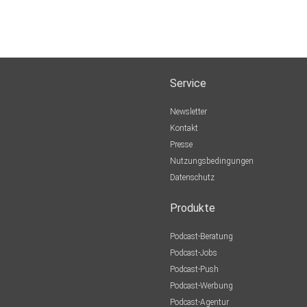
Service
Newsletter
Kontakt
Presse
Nutzungsbedingungen
Datenschutz
Produkte
Podcast-Beratung
Podcast-Jobs
Podcast-Push
Podcast-Werbung
Podcast-Agentur