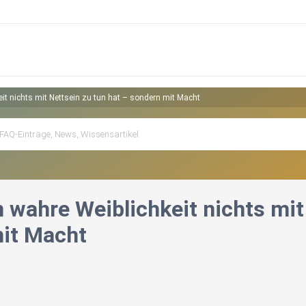
it nichts mit Nettsein zu tun hat – sondern mit Macht
 wahre Weiblichkeit nichts mit 
it Macht