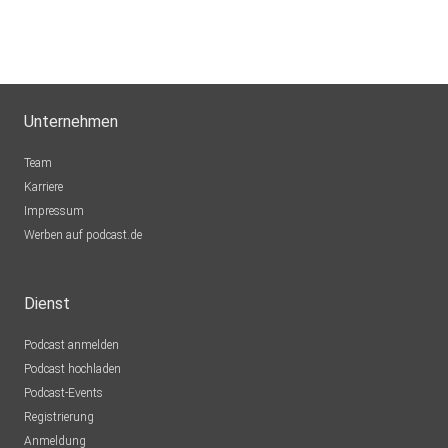
Unternehmen
Team
Karriere
Impressum
Werben auf podcast.de
Dienst
Podcast anmelden
Podcast hochladen
Podcast-Events
Registrierung
Anmeldung