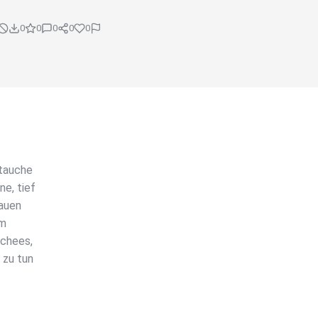
0
0
0
0
0
 tauche
e, tief
rauen
um
schees,
 zu tun