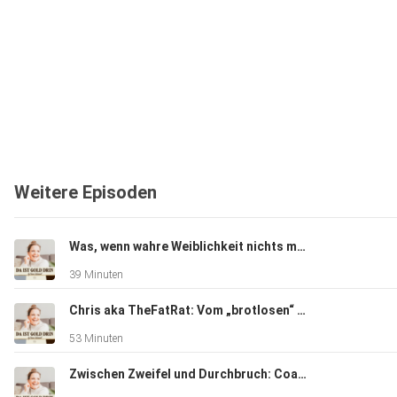
Weitere Episoden
Was, wenn wahre Weiblichkeit nichts mit Nettsein zu tun hat – sondern mit Macht
39 Minuten
Chris aka TheFatRat: Vom „brotlosen“ Künstler zum Millionenerfolg - Über Mut, Visionen & wie man leise Rebellion zur Leb
53 Minuten
Zwischen Zweifel und Durchbruch: Coaching-Haltung, klare Strukturen & der Weg zur neuen Positionierung