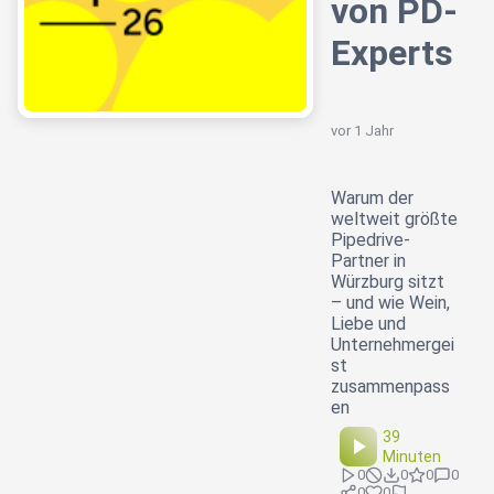
von PD-
Experts
vor 1 Jahr
Warum der
weltweit größte
Pipedrive-
Partner in
Würzburg sitzt
– und wie Wein,
Liebe und
Unternehmergei
st
zusammenpass
en
39
Minuten
0
0
0
0
0
0