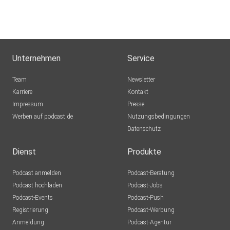
Unternehmen
Service
Team
Newsletter
Karriere
Kontakt
Impressum
Presse
Werben auf podcast.de
Nutzungsbedingungen
Datenschutz
Dienst
Produkte
Podcast anmelden
Podcast-Beratung
Podcast hochladen
Podcast-Jobs
Podcast-Events
Podcast-Push
Registrierung
Podcast-Werbung
Anmeldung
Podcast-Agentur