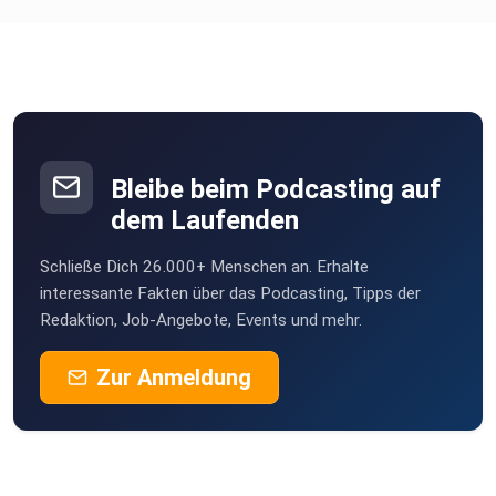
fshkrebs
Beuren, Eifel
Ich freue mich schon auf die nächste Folge mit dir.
Bleib gesund! Danke, dass es dich gibt.
Bleibe beim Podcasting auf
Teile den Podcast mit den Menschen, die genau jetzt Mut,
dem Laufenden
Kraft
und Hoffnung brauchen.
Schließe Dich 26.000+ Menschen an. Erhalte
interessante Fakten über das Podcasting, Tipps der
Redaktion, Job-Angebote, Events und mehr.
Heute möchte ich dir noch einen ganz wundervollen
Zur Anmeldung
Podcast
vorstellen, von der lieben Franziska mit dem Podcast Lebe
Selbstvoll, Franziska interviewt Frauen zum Thema Krebs,
schau
gerne bei ihr vorbei, sie macht das ganz wundervoll.