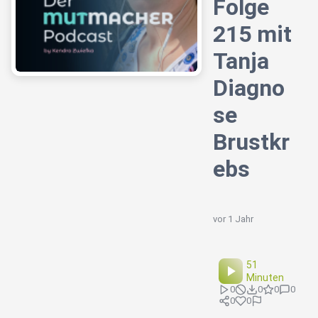
Folge
215 mit
Tanja
Diagno
se
Brustkr
ebs
vor 1 Jahr
51
Minuten
0
0
0
0
0
0