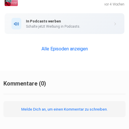
verbessert hat. Darüber hinaus diskutieren sie die
vor 4 Wochen
Wichtigkeit
der Unterstützung für Betroffene und Tanjas Engagement,
In Podcasts werben
anderen
Schalte jetzt Werbung in Podcasts.
Frauen zu helfen, die mit ähnlichen Herausforderungen
konfrontiert sind.
Alle Episoden anzeigen
Ich hoffe sehr, dass dir die Folge gefallen hat und du etwas
mitnehmen konntest.
Kommentare (0)
https://www.instagram.com/brustkrebsheldin/
Melde Dich an, um einen Kommentar zu schreiben.