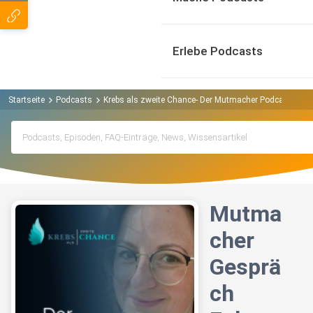
Erlebe Podcasts
Startseite
Podcasts
Krebs als zweite Chance- Der Mutmacher Podcast Podc
Mutma
cher
Gesprä
ch