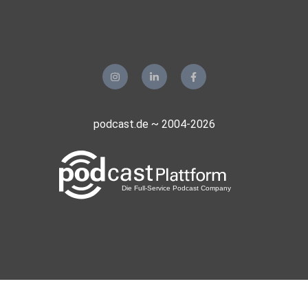
ihre Heal
Session empfehlen.
https://myablefy.com/s/cornelia-moennig/healing-session-
dein-goldenes-licht-und-seine-heilkraft-aa4ee71d
podcast.de ~ 2004-2026
Hast du deine eigene Krebs Erfahrung, die du mit der Welt
teilen
möchtest? Oder hast du jemanden aus deiner Familie an
Krebs
verloren?
Oder bist du vielleicht selber
Arzt/Heilpraktiker/Ernährungsexperte/Yoga/Onkologe/Psy
cho