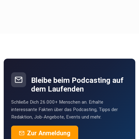
Bleibe beim Podcasting auf
dem Laufenden
Schließe Dich 26.000+ Menschen an. Erhalte
interessante Fakten über das Podcasting, Tipps der
Redaktion, Job-Angebote, Events und mehr.
Zur Anmeldung