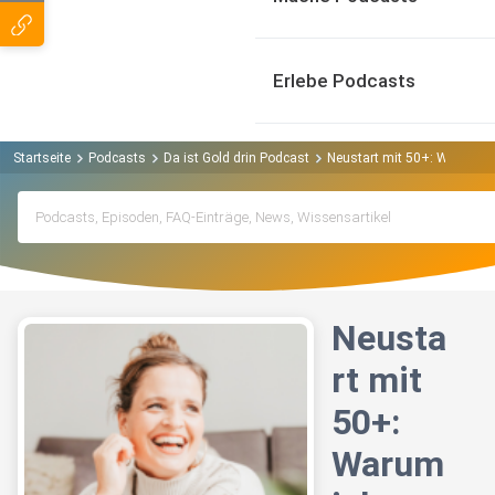
Erlebe Podcasts
Startseite
Podcasts
Da ist Gold drin Podcast
Neustart mit 50+: Warum ic
Neusta
rt mit
50+:
Warum