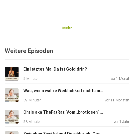
Mehr
Weitere Episoden
Ein letztes Mal Da ist Gold drin?
5 Minuten
vor 1 Monat
Was, wenn wahre Weiblichkeit nichts mit Nettsein zu tun hat – sondern mit Macht
39 Minuten
vor 11 Monaten
Chris aka TheFatRat: Vom „brotlosen“ Künstler zum Millionenerfolg - Über Mut, Visionen & wie man leise Rebellion zur Leb
53 Minuten
vor 1 Jahr
Zwischen Zweifel und Durchbruch: Coaching-Haltung, klare Strukturen & der Weg zur neuen Positionierung