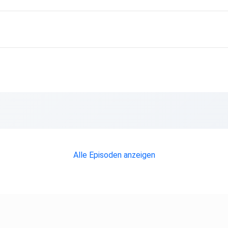
MEISTER
 Leadership,
ment,
rship
ship,
Visionäre
Alle Episoden anzeigen