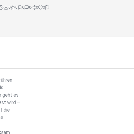
0
0
0
0
0
0
führen
ls
m geht es
st wird –
t die
ne
rksam