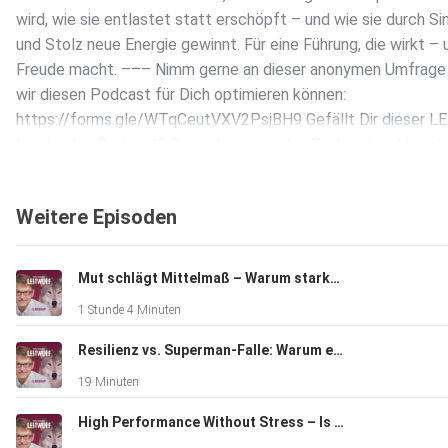
wird, wie sie entlastet statt erschöpft – und wie sie durch Si
und Stolz neue Energie gewinnt. Für eine Führung, die wirkt – 
Freude macht. ––– Nimm gerne an dieser anonymen Umfrage t
wir diesen Podcast für Dich optimieren können:
https://forms.gle/WTqCeutVXV2PsjBH9 Gefällt Dir dieser 
Leadership Podcast? Dann abonniere den Podcast und beurtei
bitte mit einer Sternebewertung und Rezension bei iTunes u
Spotify. Das hilft uns, diesen LEITWOLF Podcast weiter zu
Weitere Episoden
verbessern und sichtbarer zu machen. ––– Buche Dir JETZT 
Zugang zur LEITWOLF Academy:
https://stefan-homeister-leadership.com/link/leitwolf-acad
Mut schlägt Mittelmaß – Warum starke Marken starke Führung brauchen | Mit Eliah Werner (VP Brand SIXT)
Möchtest Du konkrete Tipps oder Unterstützung, wie gutes F
1 Stunde 4 Minuten
Deinem Unternehmen definiert und umgesetzt werden kann, 
schreibe Stefan eine Mail an:
Resilienz vs. Superman-Falle: Warum echte Führungskräfte keine Helden sein müssen
homeister@stefan-homeister-leadership.com ODER Vereinbar
19 Minuten
direkt ein kostenloses Beratungsgespräch mit Stefan:
https://stefan-homeister-leadership.com/link/calendly // LI
High Performance Without Stress – Is It Really Possible?
https://stefan-homeister-leadership.com/link/linkedin // WE