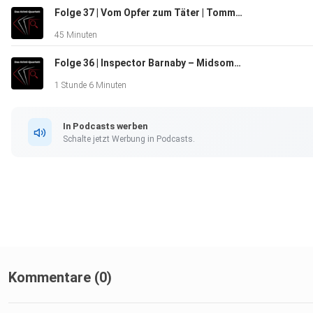
– 03:15 Positives, Wünsche und Meinungen
Folge 37 | Vom Opfer zum Täter | Tommie Goerz: Meier
45 Minuten
Folge 36 | Inspector Barnaby – Midsomer Murders: Das Interview
– 20:28 Quartettkarte
1 Stunde 6 Minuten
– 31:05 Deepdive und Verabschiedung
In Podcasts werben
Schalte jetzt Werbung in Podcasts.
So bleiben wir in Verbindung:
– Instagram | Facebook |
Mail
Kommentare (0)
️ Links zur Folge: