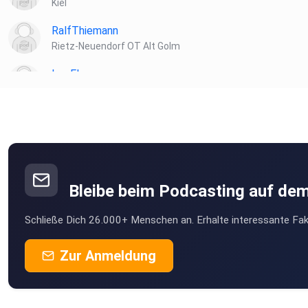
Kiel
RalfThiemann
Rietz-Neuendorf OT Alt Golm
LeoElm
Bremen
vh7sbxtr
Mchl
Penzberg
Bleibe beim Podcasting auf de
Alinas07
Schließe Dich 26.000+ Menschen an. Erhalte interessante Fak
Hamburg
DaveOfAllDaves
Zur Anmeldung
Frankfurt