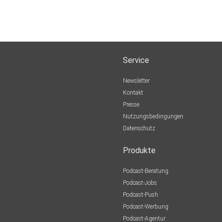
Service
Newsletter
Kontakt
Presse
Nutzungsbedingungen
Datenschutz
Produkte
Podcast-Beratung
Podcast-Jobs
Podcast-Push
Podcast-Werbung
Podcast-Agentur