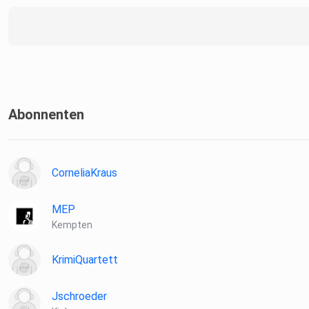
– zum Buch | zum Autor
Unsere Websites:
Abonnenten
– Yvonne: https://spannungs-lektorat.de/
CorneliaKraus
– Stefan: https://www.stefanwellmann.de/
MEP
Kempten
KrimiQuartett
Jschroeder