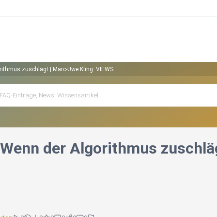
orithmus zuschlägt | Marc‑Uwe Kling: VIEWS
| Wenn der Algorithmus zuschlä