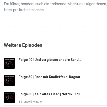
Entführer, sondern auch die treibende Macht der Algorithmen,
Hass profitabel machen.
Außerdem sprechen wir über die Frage, wie die Technikentwi
die Inhalte von Kriminalromane beeinflusst. Dabei begegnen u
viele Detektiv:innen aus Buch, Film und Serie wieder.
Weitere Episoden
Kapitelmarken
Folge 40 | Und vergib uns unsere Schuld | Knives Out 3: Wake Up Dead Man
– 00:00 Begrüßung
Folge 39 | Ende mit Knalleffekt | Ragnar Jonasson: Weich fällt der Schnee
– 00:52 Inhalt
Folge 38 | Kein altes Eisen | Netflix: Thursday Murder Club / Donnerstagsmordclub
1 Stunde 5 Minuten