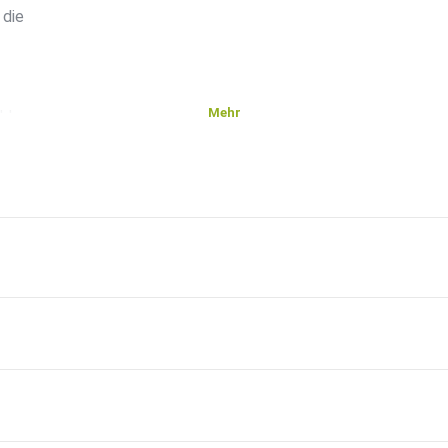
 die
Mehr
cklung
ns