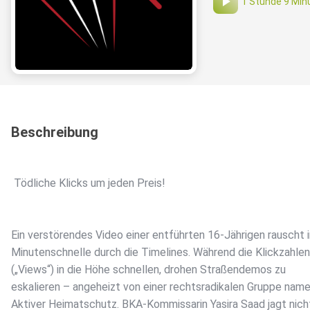
1 Stunde 9 Min
Beschreibung
️ Tödliche Klicks um jeden Preis!
Ein verstörendes Video einer entführten 16‑Jährigen rauscht i
Minutenschnelle durch die Timelines. Während die Klickzahlen
(„Views“) in die Höhe schnellen, drohen Straßendemos zu
eskalieren – angeheizt von einer rechtsradikalen Gruppe nam
Aktiver Heimatschutz. BKA‑Kommissarin Yasira Saad jagt nich