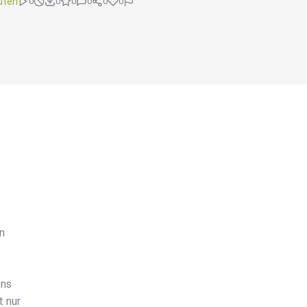
uten
0
0
0
0
0
0
n
ens
t nur