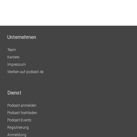
Unternehmen
Team
Karriere
Impressum
Werben auf podcast.de
Dienst
Podcast anmelden
Podcast hochladen
Podcast-Events
Registrierung
Anmeldung