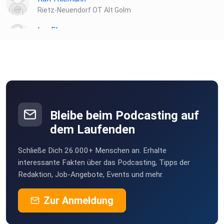
Rietz-Neuendorf OT Alt Golm
LeoElm
Bremen
vh7sbxtr
Mchl
Penzberg
Bleibe beim Podcasting auf
Alinas07
dem Laufenden
Hamburg
Schließe Dich 26.000+ Menschen an. Erhalte
DaveOfAllDaves
interessante Fakten über das Podcasting, Tipps der
Frankfurt
Redaktion, Job-Angebote, Events und mehr.
Zur Anmeldung