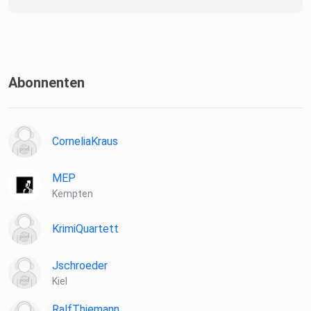
Abonnenten
CorneliaKraus
MEP
Kempten
KrimiQuartett
Jschroeder
Kiel
RalfThiemann