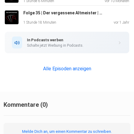
1 Stunde 6 Minuten
vor 10 Monaten
Folge 35 | Der vergessene Altmeister | Edgar Wallace: Das Indische Tuch
– 11:09 Deepdive und Verabschiedung
1 Stunde 18 Minuten
vor 1 Jahr
In Podcasts werben
So bleiben wir in Verbindung:
Schalte jetzt Werbung in Podcasts.
– Instagram | Facebook |
Alle Episoden anzeigen
Mail
Unsere Websites:
Kommentare (0)
– Stefan: https://www.stefanwellmann.de/
Melde Dich an, um einen Kommentar zu schreiben.