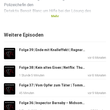
Polizeichefin den
Detektiv Benoit Blanc um Hilfe bei der Lösung des
Mehr
unlogischen
Rätsels.
Weitere Episoden
Außerdem sprechen wir über Krimi-Tropen, Bennoit Blancs
Entwicklung über die drei Filme und was wir über die
Folge 39 | Ende mit Knalleffekt | Ragnar Jonasson: Weich fällt der Schnee
Nebencharaktere lernen können.
vor 6 Monaten
Folge 38 | Kein altes Eisen | Netflix: Thursday Murder Club / Donnerstagsmordclub
Kapitelmarken
1 Stunde 5 Minuten
vor 8 Monaten
Folge 37 | Vom Opfer zum Täter | Tommie Goerz: Meier
– 00:00 Begrüßung
45 Minuten
vor 9 Monaten
Folge 36 | Inspector Barnaby – Midsomer Murders: Das Interview
– 01:10 Inhalt