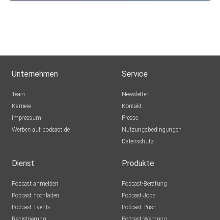
Unternehmen
Service
Team
Newsletter
Karriere
Kontakt
Impressum
Presse
Werben auf podcast.de
Nutzungsbedingungen
Datenschutz
Dienst
Produkte
Podcast anmelden
Podcast-Beratung
Podcast hochladen
Podcast-Jobs
Podcast-Events
Podcast-Push
Registrierung
Podcast-Werbung