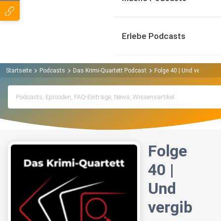
Erlebe Podcasts
Startseite
Podcasts
Das Krimi-Quartett Podcast
Folge 40 | Und vergib un
Folge
40 |
Und
vergib