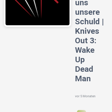
uns
unsere
Schuld |
Knives
Out 3:
Wake
Up
Dead
Man
vor 5 Monaten