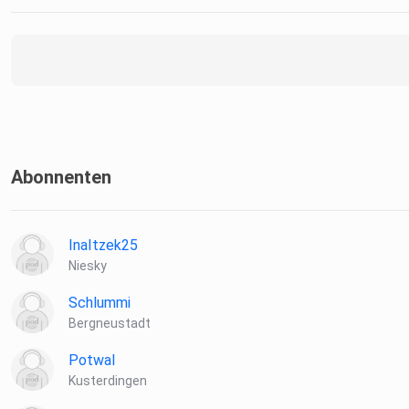
Abonnenten
InaItzek25
Niesky
Schlummi
Bergneustadt
Potwal
Kusterdingen