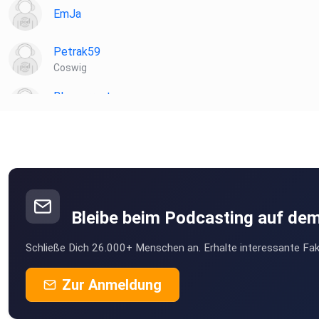
EmJa
Petrak59
Coswig
Blaccurrant
Augsburg
Bleibe beim Podcasting auf de
Schließe Dich 26.000+ Menschen an. Erhalte interessante Fak
Zur Anmeldung