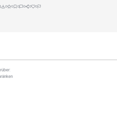
0
0
0
0
0
0
rüber:
hränken