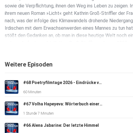
sowie die Verpflichtung, ihnen den Weg ins Leben zu zeigen. I
ihrem neuen Roman »Licht« geht Kathrin Groß-Striffler der Fr
nach, was der infolge des Klimawandels drohende Niedergang
Irdischen mit dem Erwachsenwerden eines Mannes zu tun hat
stößt den Gedanken an, ob man in diese heutige Welt noch ei
setzen darf oder nicht. Kathrin Groß-Striffler, geboren 1955 in
Würzburg, lebt in Jena und ist seit 1998 freie Schriftstellerin.
Für ihre Prosa wurde sie mit dem Alfred-Döblin-Preis und de
Weitere Episoden
Marburger Literaturpreis geehrt. 2022 erhielt sie das
Walter-Dexel-Stipendium der Stadt Jena. Im Mitteldeutsche
erschien zuletzt ihr Erzählungsband »Cleopatra & Fleischsalat
#68 Poetryfilmtage 2026 - Eindrücke vom Festival
(2022). Moderation: André Schinkel
60 Minuten
#67 Volha Hapeyeva: Wörterbuch einer Nomadin
1 Stunde 7 Minuten
#66 Alena Jabarine: Der letzte Himmel