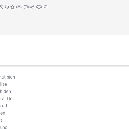
0
0
0
0
0
0
at sich
llte
ch den
st. Der
keit
den
st
nung