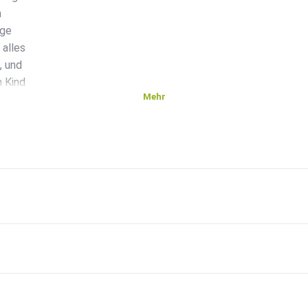
n
age
 alles
, und
n Kind
Mehr
m
n Verlag
«