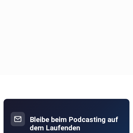
https://tayniu.com/
https://s.click.aliexpress.com/e/_oFZhK8t
https://youtu.be/FXYi5NU4oZc
Bleibe beim Podcasting auf
dem Laufenden