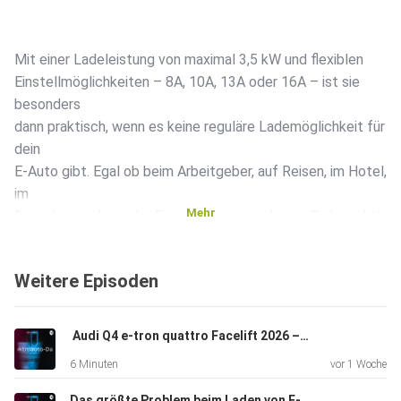
Mit einer Ladeleistung von maximal 3,5 kW und flexiblen
Einstellmöglichkeiten – 8A, 10A, 13A oder 16A – ist sie
besonders
dann praktisch, wenn es keine reguläre Lademöglichkeit für
dein
E-Auto gibt. Egal ob beim Arbeitgeber, auf Reisen, im Hotel,
im
Mehr
Ferienhaus oder in der Ferienwohnung – dieses Teil macht’s
möglich, dass du flexibel bleibst und nicht mit leerem Akku
dastehst.
Weitere Episoden
️ Audi Q4 e-tron quattro Facelift 2026 – Woran erkennt man das neue Modell?
6 Minuten
vor 1 Woche
Im Stand-by verbraucht sie gerade mal 3 Watt – also auch
Das größte Problem beim Laden von E-Autos? Der Mensch am Steuer