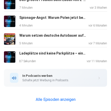
da
7 Minuten
vor 3 Wochen
ziemlich sparsam.
Spionage-Angst: Warum Polen jetzt bestimmte E-Autos verbietet
4 Minuten
vor 6 Monaten
Aber jetzt mal ehrlich: Reicht so eine 3,5 kW-Lösung
wirklich
Warum setzen deutsche Autobauer auf Abo-Modelle?
aus?
5 Minuten
vor 7 Monaten
Ladeplätze sind keine Parkplätze – ein Appell an alle E-Auto-Fahrer
Oder sollte man lieber gleich zur 7 kW-Variante greifen, die
87 Sekunden
vor 11 Monaten
der
Hersteller ebenfalls anbietet?
In Podcasts werben
Schalte jetzt Werbung in Podcasts.
Alle Episoden anzeigen
Ich sprech mit euch heute genau darüber: Wann lohnt sich