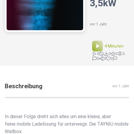
3,5kW
vor 1 Jahr
4 Minuten
0
0
0
0
0
0
0
Beschreibung
vor 1 Jahr
In dieser Folge dreht sich alles um eine kleine, aber
feine mobile Ladelösung für unterwegs: Die TAYNIU mobile
Wallbox.