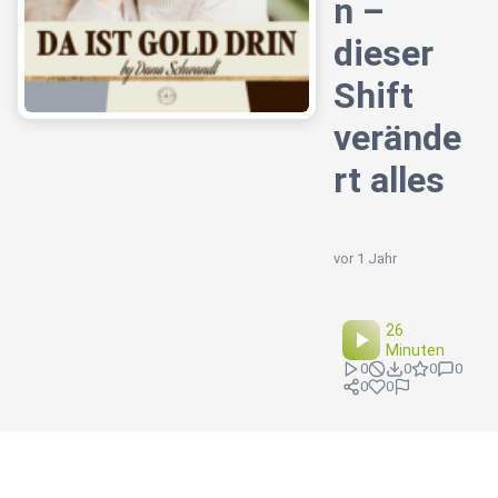
n –
dieser
Shift
verände
rt alles
vor 1 Jahr
26
Minuten
0
0
0
0
0
0