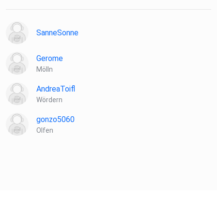
SanneSonne
Gerome
Mölln
AndreaToifl
Wördern
gonzo5060
Olfen