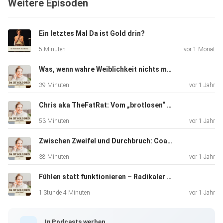
Weitere Episoden
Ein letztes Mal Da ist Gold drin?
5 Minuten
vor 1 Monat
Was, wenn wahre Weiblichkeit nichts mit Nettsein zu tun hat – sondern mit Macht
39 Minuten
vor 1 Jahr
Chris aka TheFatRat: Vom „brotlosen“ Künstler zum Millionenerfolg - Über Mut, Visionen & wie man leise Rebellion zur Leb
53 Minuten
vor 1 Jahr
Zwischen Zweifel und Durchbruch: Coaching-Haltung, klare Strukturen & der Weg zur neuen Positionierung
38 Minuten
vor 1 Jahr
Fühlen statt funktionieren – Radikaler Real Talk über innere Freiheit und Selbstführung
1 Stunde 4 Minuten
vor 1 Jahr
In Podcasts werben