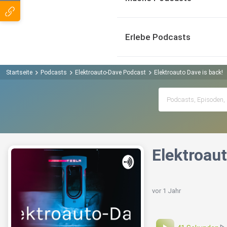
Erlebe Podcasts
Startseite
Podcasts
Elektroauto-Dave Podcast
Elektroauto Dave is back!
Elektroaut
vor 1 Jahr