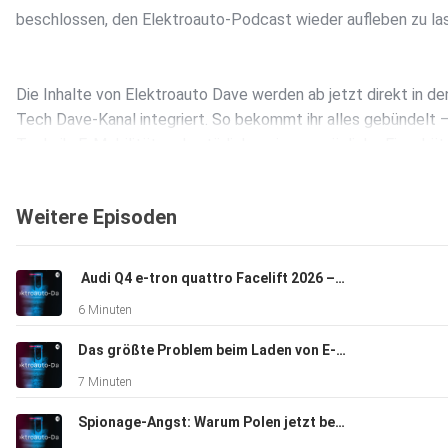
beschlossen, den Elektroauto-Podcast wieder aufleben zu la
Die Inhalte von Elektroauto Dave werden ab jetzt direkt in de
Tech Dave-Kanal integriert. So bekommt ihr alles gebündelt 
Technik, E-Mobilität und natürlich meine persönliche Einschä
zu den neuesten Entwicklungen. Danke für eure Geduld und s
wieder am Start zu sein!
Weitere Episoden
️ Audi Q4 e-tron quattro Facelift 2026 – Woran erkennt man das neue Modell?
6 Minuten
Das größte Problem beim Laden von E-Autos? Der Mensch am Steuer
7 Minuten
Spionage-Angst: Warum Polen jetzt bestimmte E-Autos verbietet