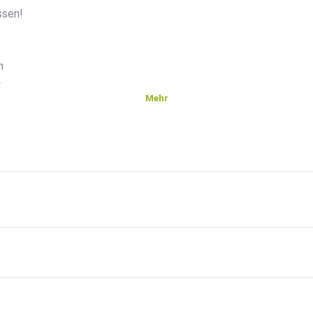
ssen!
n
–
Mehr
tzung
chön,