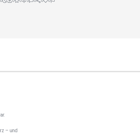
0
0
0
0
0
0
0
ar.
rz – und