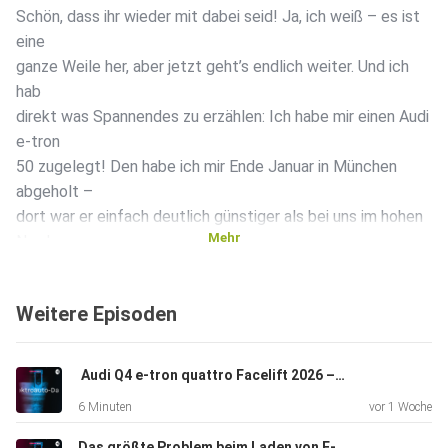
Schön, dass ihr wieder mit dabei seid! Ja, ich weiß – es ist
eine
ganze Weile her, aber jetzt geht’s endlich weiter. Und ich
hab
direkt was Spannendes zu erzählen: Ich habe mir einen Audi
e-tron
50 zugelegt! Den habe ich mir Ende Januar in München
abgeholt –
dort war er einfach deutlich günstiger als bei uns im hohen
Mehr
Norden.
Weitere Episoden
️ Audi Q4 e-tron quattro Facelift 2026 – Woran erkennt man das neue Modell?
Für den Heimweg musste ich rund 1.100 Kilometer
6 Minuten
vor 1 Woche
zurücklegen –
eine echte erste Bewährungsprobe. Insgesamt habe ich
Das größte Problem beim Laden von E-Autos? Der Mensch am Steuer