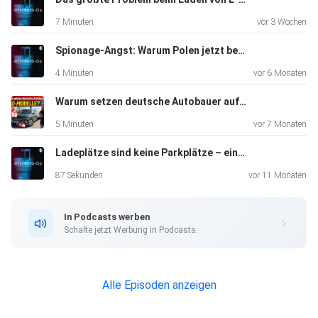
auf der
7 Minuten
vor 3 Wochen
Strecke fünf Mal geladen. Die längste Ladepause dauerte
35
Spionage-Angst: Warum Polen jetzt bestimmte E-Autos verbietet
Minuten, die kürzeste nur 10. Klar, da wäre bestimmt noch
4 Minuten
vor 6 Monaten
Optimierung drin gewesen, aber ich wollte unbedingt mal
das
Warum setzen deutsche Autobauer auf Abo-Modelle?
Navigationssystem mit Ladeplanung testen. Und mal
5 Minuten
vor 7 Monaten
ehrlich – man
Ladeplätze sind keine Parkplätze – ein Appell an alle E-Auto-Fahrer
hat ja auch so seine Bedürfnisse: mal was essen, mal aufs
Klo,
87 Sekunden
vor 11 Monaten
ihr kennt das.
In Podcasts werben
Schalte jetzt Werbung in Podcasts.
Alle Episoden anzeigen
In Zukunft wird es hier noch mehr zum Fahrzeug selbst
geben, aber