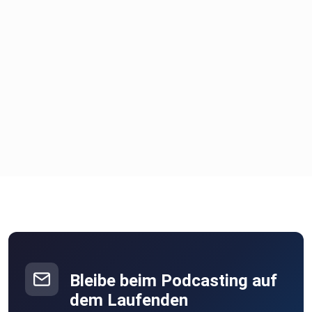
https://youtube.com/@tech-dave37?
si=IPkAB_o4wcFAQg5m
Bleibe beim Podcasting auf
dem Laufenden