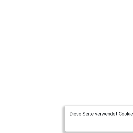
Laserjet63
Montabaur
sonymaster
Riedstadt
Axolotll
München
JennyMiller
München
Petra26
München
Tina1111
Schnakenbek
Diese Seite verwendet Cookies
ayncnakk
ChrisH1985