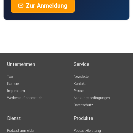
schmie69
Zur Anmeldung
ntdeckr
steffenroeder
dieSuesse
Unternehmen
Service
One
Team
Newsletter
Karriere
Kontakt
Impressum
Presse
andreasamadeus
Werben auf podcast.de
Nutzungsbedingungen
Datenschutz
oceanno
Dienst
Produkte
Podcast anmelden
Podcast-Beratung
blumig61