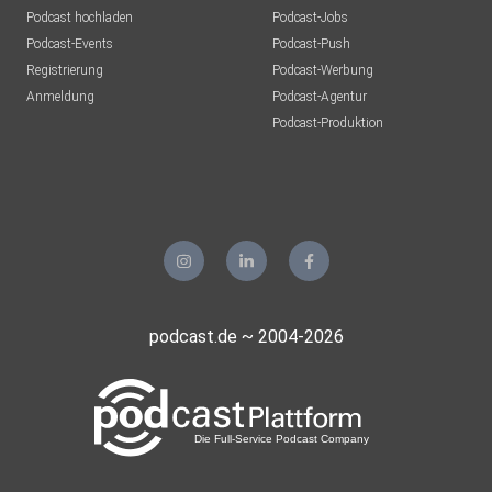
Podcast hochladen
Podcast-Jobs
Podcast-Events
Podcast-Push
puschl2209
Registrierung
Podcast-Werbung
Anmeldung
Podcast-Agentur
Podcast-Produktion
anemone
capramontes
Lilaeye
Leipzig
podcast.de ~ 2004-2026
Bedeking
sipo
neujahr13