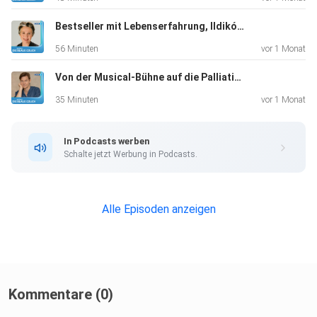
Bestseller mit Lebenserfahrung, Ildikó von Kürthy, Autorin, "Meine Stärke sind eben auch meine Schwächen."
56 Minuten
vor 1 Monat
Von der Musical-Bühne auf die Palliativ-Station, Uli Scherbel, Künstler und Pfleger, "Groll und Konflikte nicht auf die lange Bank schieben!"
35 Minuten
vor 1 Monat
In Podcasts werben
Schalte jetzt Werbung in Podcasts.
Alle Episoden anzeigen
Kommentare (0)