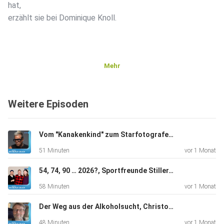
hat,
erzählt sie bei Dominique Knoll.
Mehr
Weitere Episoden
Vom "Kanakenkind" zum Starfotografen, Luigi, Toscano, Fotograf, "Die Bilder wecken direkt eine Emotion"
51 Minuten
vor 1 Monat
54, 74, 90 … 2026?, Sportfreunde Stiller, "Die Band hält uns jung und neugierig"
58 Minuten
vor 1 Monat
Der Weg aus der Alkoholsucht, Christoph Peters, Schriftsteller, "Ich kannte mich als Erwachsener quasi nur betrunken"
48 Minuten
vor 1 Monat