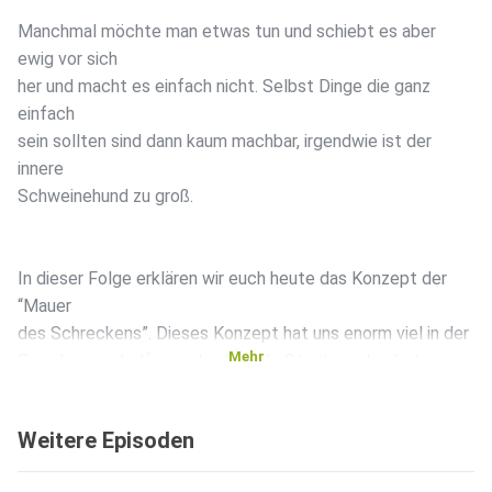
Manchmal möchte man etwas tun und schiebt es aber
ewig vor sich
her und macht es einfach nicht. Selbst Dinge die ganz
einfach
sein sollten sind dann kaum machbar, irgendwie ist der
innere
Schweinehund zu groß.
In dieser Folge erklären wir euch heute das Konzept der
“Mauer
des Schreckens”. Dieses Konzept hat uns enorm viel in der
Mehr
Beziehung geholfen und sehr viele Streits verhindert.
Weitere Episoden
Wir erklären Euch, was es damit auf sich hat und die
verschiedenen Strategien mit der persönlichen Mauer des