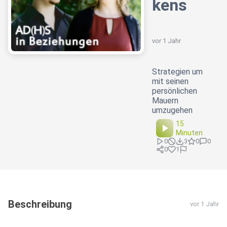
kens
vor 1 Jahr
Strategien um
mit seinen
persönlichen
Mauern
umzugehen
15
Minuten
0
3
0
0
0
1
Beschreibung
vor 1 Jahr