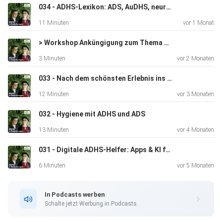
Schreckens umzugehen.
034 - ADHS-Lexikon: ADS, AuDHS, neurodivergent & co einfach erklärt
11 Minuten
vor 1 Monat
Wenn Euch die Folge gefallen hat, freuen wir uns, wenn Ihr
> Workshop Anküngigung zum Thema Unordnung
unserem Podcast folgt.
3 Minuten
vor 2 Monaten
033 - Nach dem schönsten Erlebnis ins Loch fallen
Bei Fragen oder Anregungen schreibt uns eine E-Mail an
12 Minuten
vor 3 Monaten
adhs.beziehungen@gmail.com.
032 - Hygiene mit ADHS und ADS
13 Minuten
vor 4 Monaten
Quellen:
031 - Digitale ADHS-Helfer: Apps & KI für mehr Struktur in der Beziehung
6 Minuten
vor 5 Monaten
Videos zur Wall of Awful:
In Podcasts werben
Schalte jetzt Werbung in Podcasts.