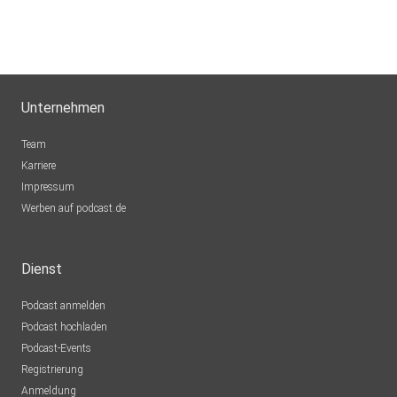
Unternehmen
Team
Karriere
Impressum
Werben auf podcast.de
Dienst
Podcast anmelden
Podcast hochladen
Podcast-Events
Registrierung
Anmeldung