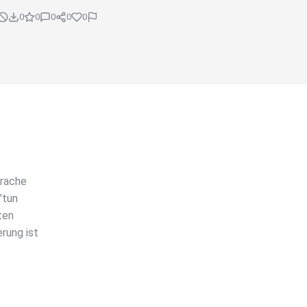
0
0
0
0
0
prache
"tun
ten
rung ist