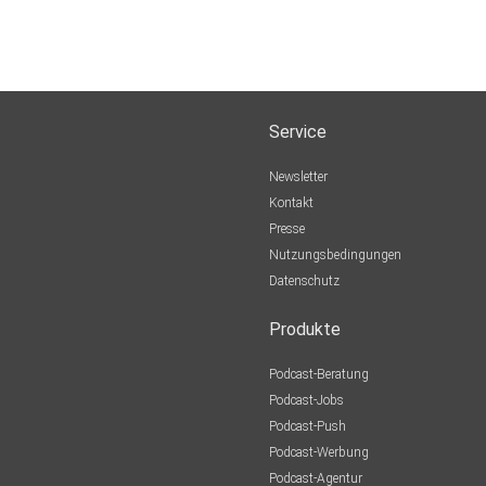
Service
Newsletter
Kontakt
Presse
Nutzungsbedingungen
Datenschutz
Produkte
Podcast-Beratung
Podcast-Jobs
Podcast-Push
Podcast-Werbung
Podcast-Agentur